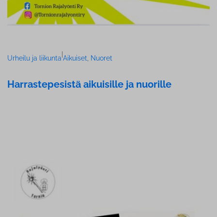
|
Urheilu ja liikunta
Aikuiset
, 
Nuoret
Har­ras­te­pe­sis­tä aikuisille ja nuorille