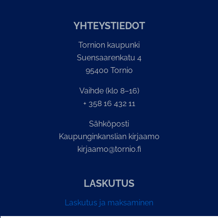
YH­TEYS­TIE­DOT
Tornion kaupunki
Suensaarenkatu 4
95400 Tornio
Vaihde (klo 8–16)
+ 358 16 432 11
Sähköposti
Kaupunginkanslian kirjaamo
kirjaamo@tornio.fi
LASKUTUS
Laskutus ja maksaminen