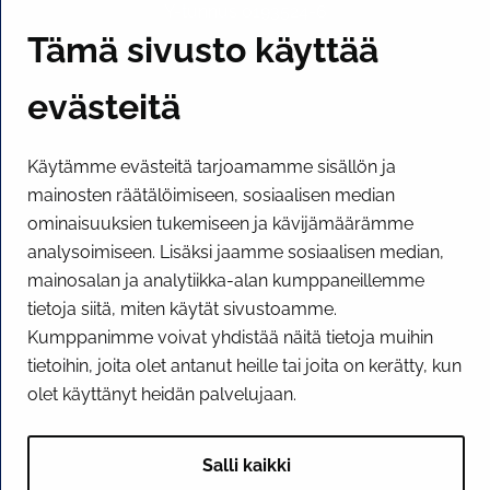
Y-tunnus 0193524-6
Tämä sivusto käyttää
PI­KA­LINK­KE­JÄ
evästeitä
Näytä evästeasetukseni
Käytämme evästeitä tarjoamamme sisällön ja
mainosten räätälöimiseen, sosiaalisen median
SOSIAALINEN MEDIA
ominaisuuksien tukemiseen ja kävijämäärämme
Facebook
Instagram
YouTube
analysoimiseen. Lisäksi jaamme sosiaalisen median,
mainosalan ja analytiikka-alan kumppaneillemme
tietoja siitä, miten käytät sivustoamme.
Kumppanimme voivat yhdistää näitä tietoja muihin
tietoihin, joita olet antanut heille tai joita on kerätty, kun
olet käyttänyt heidän palvelujaan.
Salli kaikki