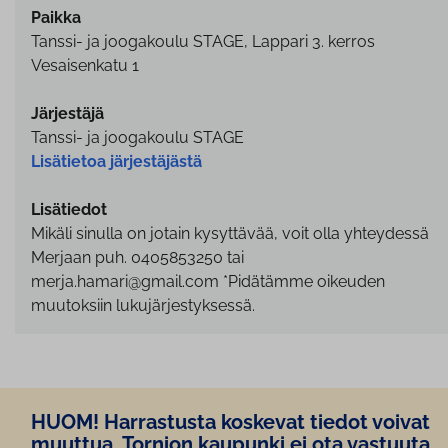
Paikka
Tanssi- ja joogakoulu STAGE, Lappari 3. kerros
Vesaisenkatu 1
Järjestäjä
Tanssi- ja joogakoulu STAGE
Lisätietoa järjestäjästä
Lisätiedot
Mikäli sinulla on jotain kysyttävää, voit olla yhteydessä
Merjaan puh. 0405853250 tai
merja.hamari@gmail.com *Pidätämme oikeuden
muutoksiin lukujärjestyksessä.
HUOM! Harrastusta koskevat tiedot voivat
muuttua, Tornion kaupunki ei ota vastuuta