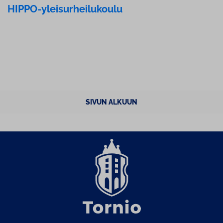
HIPPO-ylei­sur­hei­lu­kou­lu
SIVUN ALKUUN