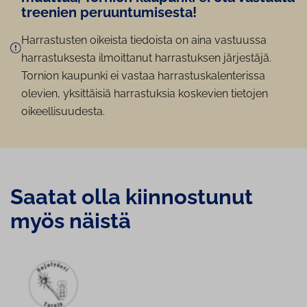
treenien pe­ruun­tu­mi­ses­ta!
Harrastusten oikeista tiedoista on aina vastuussa
harrastuksesta ilmoittanut harrastuksen järjestäjä.
Tornion kaupunki ei vastaa harrastuskalenterissa
olevien, yksittäisiä harrastuksia koskevien tietojen
oikeellisuudesta.
Saatat olla kiin­nos­tu­nut
myös näistä