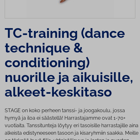
TC-training (dance
technique &
conditioning)
nuorille ja aikuisille,
alkeet-keskitaso
STAGE on koko perheen tanssi- ja joogakoulu, jossa
hymyä ja iloa ei säästellä! Harrastajamme ovat 1-70+
vuotiaita. Tanssitunteja löytyy eri tasoisille harrastajille aina
alkeista edistyneeseen tasoon ja kisaryhmiin saakka. Meille