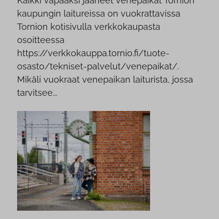
Kaikki vapaaksi jääneet venepaikat Tornion
kaupungin laitureissa on vuokrattavissa
Tornion kotisivulla verkkokaupasta
osoitteessa
https://verkkokauppa.tornio.fi/tuote-
osasto/tekniset-palvelut/venepaikat/.
Mikäli vuokraat venepaikan laiturista, jossa
tarvitsee...