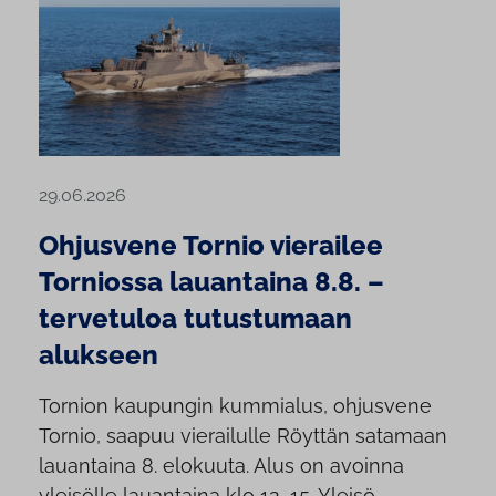
29.06.2026
Ohjusvene Tornio vierailee
Torniossa lauantaina 8.8. –
tervetuloa tutustumaan
alukseen
Tornion kaupungin kummialus, ohjusvene
Tornio, saapuu vierailulle Röyttän satamaan
lauantaina 8. elokuuta. Alus on avoinna
yleisölle lauantaina klo 12–15. Yleisö...