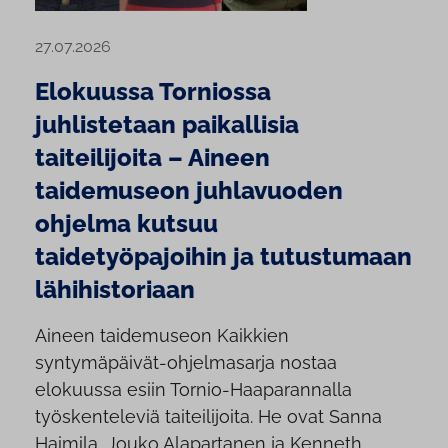
27.07.2026
Elokuussa Torniossa
juhlistetaan paikallisia
taiteilijoita – Aineen
taidemuseon juhlavuoden
ohjelma kutsuu
taidetyöpajoihin ja tutustumaan
lähihistoriaan
Aineen taidemuseon Kaikkien
syntymäpäivät-ohjelmasarja nostaa
elokuussa esiin Tornio-Haaparannalla
työskenteleviä taiteilijoita. He ovat Sanna
Haimila, Jouko Alapartanen ja Kenneth