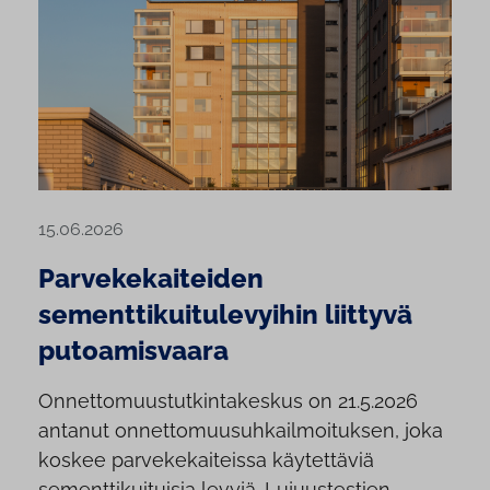
15.06.2026
Parvekekaiteiden
sementtikuitulevyihin liittyvä
putoamisvaara
Onnettomuustutkintakeskus on 21.5.2026
antanut onnettomuusuhkailmoituksen, joka
koskee parvekekaiteissa käytettäviä
sementtikuituisia levyjä. Lujuustestien