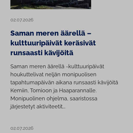
02.07.2026
Saman meren äärellä –
kulttuuripäivät keräsivät
runsaasti kävijöitä
Saman meren äärellä -kulttuuripäivät
houkuttelivat neljän monipuolisen
tapahtumapäivän aikana runsaasti kävijöitä
Kemiin, Tornioon ja Haaparannalle.
Monipuolinen ohjelma, saaristossa
järjestetyt aktiviteetit...
02.07.2026