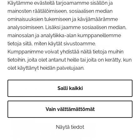
Käytämme evästeitä tarjoamamme sisällön ja
mainosten räätälöimiseen, sosiaalisen median
ominaisuuksien tukemiseen ja kävijämäärämme
09.06.2026
analysoimiseen. Lisäksi jaamme sosiaalisen median,
Huomioi Tornion sillan
mainosalan ja analytiikka-alan kumppaneillemme
tietoja siitä, miten käytät sivustoamme.
alikulkukohdat liikkuessasi
Kumppanimme voivat yhdistää näitä tietoja muihin
joella kesällä
tietoihin, joita olet antanut heille tai joita on kerätty, kun
olet käyttänyt heidän palvelujaan.
Tornionjoen ylittävän sillan
peruskunnostustyöt jatkuvat kesän ajan.
Veneilijöille ja muille joella kulkeville on
Salli kaikki
merkitty sillan alle kaksi alikulkukohtaa.
Kohdat on...
Vain välttämättömät
Näytä tiedot