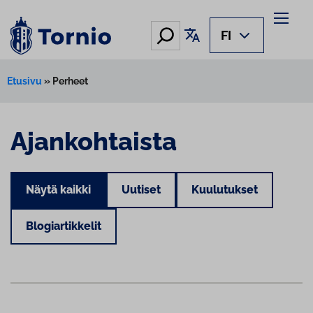
Hae
Käännä sivu
FI
Etusivu
»
Perheet
Ajankohtaista
Näytä kaikki
Uutiset
Kuulutukset
Blogiartikkelit