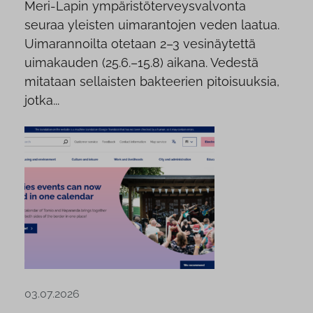
Meri-Lapin ympäristöterveysvalvonta
seuraa yleisten uimarantojen veden laatua.
Uimarannoilta otetaan 2–3 vesinäytettä
uimakauden (25.6.–15.8) aikana. Vedestä
mitataan sellaisten bakteerien pitoisuuksia,
jotka...
03.07.2026