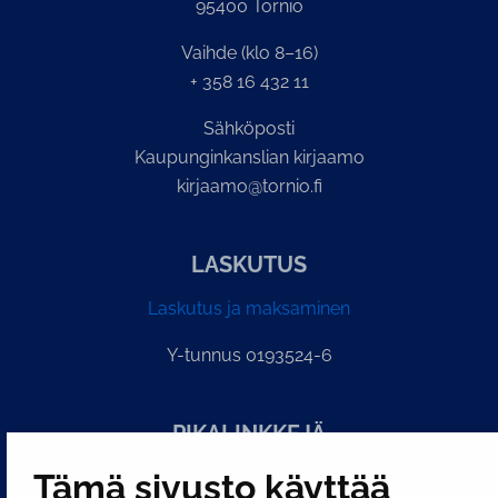
95400 Tornio
Vaihde (klo 8–16)
+ 358 16 432 11
Sähköposti
Kaupunginkanslian kirjaamo
kirjaamo@tornio.fi
LASKUTUS
Laskutus ja maksaminen
Y-tunnus 0193524-6
PI­KA­LINK­KE­JÄ
Tämä sivusto käyttää