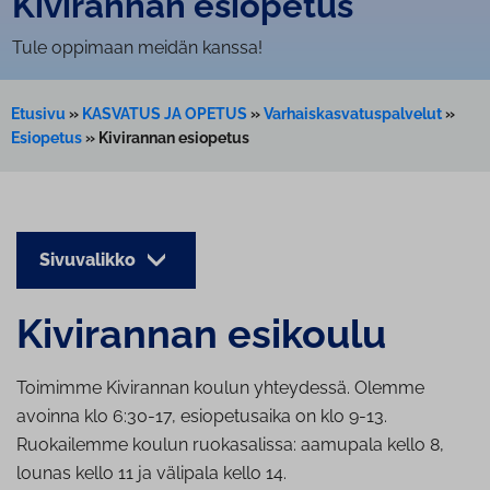
Kivirannan esiopetus
Tule oppimaan meidän kanssa!
Etusivu
»
KASVATUS JA OPETUS
»
Varhaiskasvatuspalvelut
»
Esiopetus
»
Kivirannan esiopetus
Sivuvalikko
Kivirannan esikoulu
Toimimme Kivirannan koulun yhteydessä. Olemme
avoinna klo 6:30-17, esiopetusaika on klo 9-13.
Ruokailemme koulun ruokasalissa: aamupala kello 8,
lounas kello 11 ja välipala kello 14.