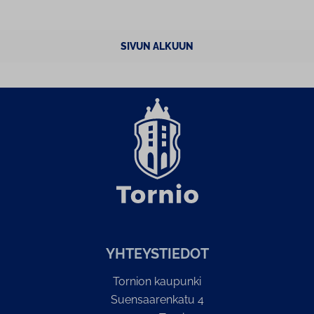
SIVUN ALKUUN
YH­TEYS­TIE­DOT
Tornion kaupunki
Suensaarenkatu 4