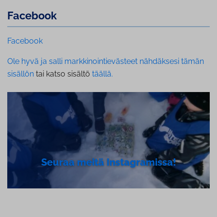
Facebook
Facebook
Ole hyvä ja salli markkinointievästeet nähdäksesi tämän
sisällön
tai katso sisältö
täällä.
Seuraa meitä Ins­tagra­mis­sa!