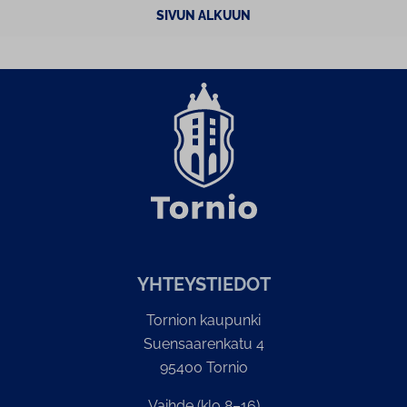
SIVUN ALKUUN
YH­TEYS­TIE­DOT
Tornion kaupunki
Suensaarenkatu 4
95400 Tornio
Vaihde (klo 8–16)