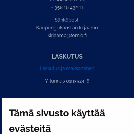
+ 358 16 432 11
Sähköposti
Kaupunginkanslian kirjaamo
kirjaamo@tornio.fi
LASKUTUS
Laskutus ja maksaminen
Y-tunnus 0193524-6
PI­KA­LINK­KE­JÄ
Tämä sivusto käyttää
Näytä evästeasetukseni
evästeitä
SOSIAALINEN MEDIA