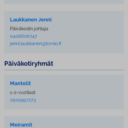
Laukkanen Jenni
Päiväkodin johtaja
0406606747
jenni.laukkanen@tornio.fi
Päi­vä­ko­ti­ryh­mät
Mantelit
1-2-vuotiaat
0505957273
Meiramit