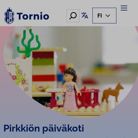
Siirry
sisältöön
Hae
Käännä sivu
FI
Pirkkiön päiväkoti