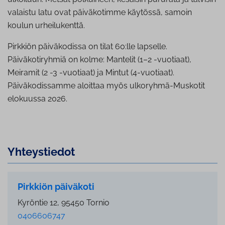
valaistu latu ovat päiväkotimme käytössä, samoin
koulun urheilukenttä.
Pirkkiön päiväkodissa on tilat 60:lle lapselle.
Päiväkotiryhmiä on kolme: Mantelit (1–2 -vuotiaat),
Meiramit (2 -3 -vuotiaat) ja Mintut (4-vuotiaat).
Päiväkodissamme aloittaa myös ulkoryhmä-Muskotit
elokuussa 2026.
Yh­teys­tie­dot
Pirkkiön päiväkoti
Kyröntie 12, 95450 Tornio
0406606747