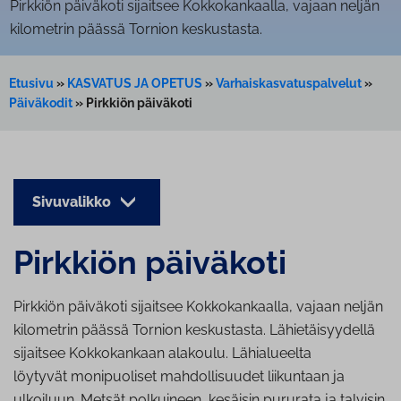
Pirkkiön päiväkoti sijaitsee Kokkokankaalla, vajaan neljän
kilometrin päässä Tornion keskustasta.
Etusivu
»
KASVATUS JA OPETUS
»
Varhaiskasvatuspalvelut
»
Päiväkodit
»
Pirkkiön päiväkoti
Sivuvalikko
Pirkkiön päiväkoti
Pirkkiön päiväkoti sijaitsee Kokkokankaalla, vajaan neljän
kilometrin päässä Tornion keskustasta. Lähietäisyydellä
sijaitsee Kokkokankaan alakoulu. Lähialueelta
löytyvät monipuoliset mahdollisuudet liikuntaan ja
ulkoiluun. Metsät polkuineen, kesäisin pururata ja talvisin