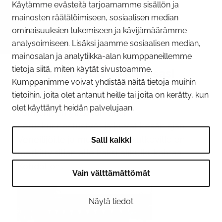
Käytämme evästeitä tarjoamamme sisällön ja
mainosten räätälöimiseen, sosiaalisen median
ominaisuuksien tukemiseen ja kävijämäärämme
09.06.2026
analysoimiseen. Lisäksi jaamme sosiaalisen median,
Huomioi Tornion sillan
mainosalan ja analytiikka-alan kumppaneillemme
tietoja siitä, miten käytät sivustoamme.
alikulkukohdat liikkuessasi
Kumppanimme voivat yhdistää näitä tietoja muihin
joella kesällä
tietoihin, joita olet antanut heille tai joita on kerätty, kun
olet käyttänyt heidän palvelujaan.
Tornionjoen ylittävän sillan
peruskunnostustyöt jatkuvat kesän ajan.
Veneilijöille ja muille joella kulkeville on
Salli kaikki
merkitty sillan alle kaksi alikulkukohtaa.
Kohdat on...
Vain välttämättömät
Näytä tiedot