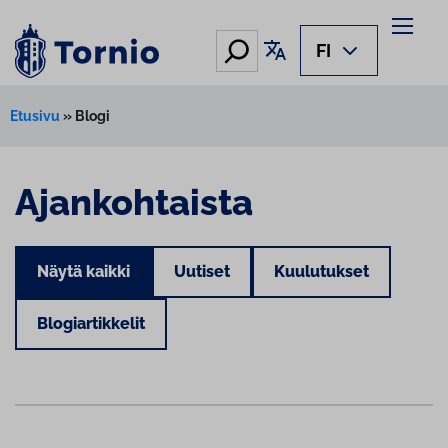
Hae
Käännä sivu
FI
Etusivu
»
Blogi
Ajankohtaista
Näytä kaikki
Uutiset
Kuulutukset
Blogiartikkelit