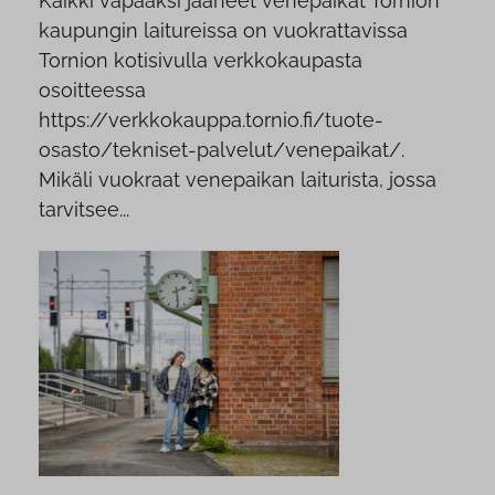
Kaikki vapaaksi jääneet venepaikat Tornion
kaupungin laitureissa on vuokrattavissa
Tornion kotisivulla verkkokaupasta
osoitteessa
https://verkkokauppa.tornio.fi/tuote-
osasto/tekniset-palvelut/venepaikat/.
Mikäli vuokraat venepaikan laiturista, jossa
tarvitsee...