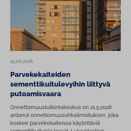
15.06.2026
Parvekekaiteiden
sementtikuitulevyihin liittyvä
putoamisvaara
Onnettomuustutkintakeskus on 21.5.2026
antanut onnettomuusuhkailmoituksen, joka
koskee parvekekaiteissa käytettäviä
sementtikuituisia levyjä. Lujuustestien