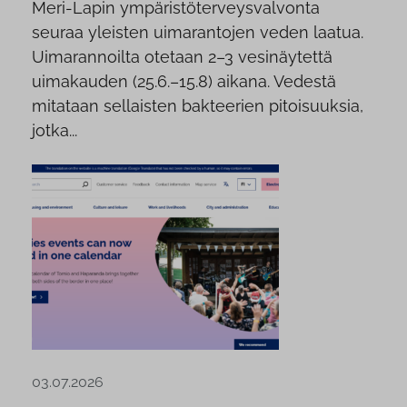
Meri-Lapin ympäristöterveysvalvonta
seuraa yleisten uimarantojen veden laatua.
Uimarannoilta otetaan 2–3 vesinäytettä
uimakauden (25.6.–15.8) aikana. Vedestä
mitataan sellaisten bakteerien pitoisuuksia,
jotka...
03.07.2026