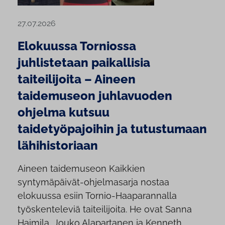
27.07.2026
Elokuussa Torniossa
juhlistetaan paikallisia
taiteilijoita – Aineen
taidemuseon juhlavuoden
ohjelma kutsuu
taidetyöpajoihin ja tutustumaan
lähihistoriaan
Aineen taidemuseon Kaikkien
syntymäpäivät-ohjelmasarja nostaa
elokuussa esiin Tornio-Haaparannalla
työskenteleviä taiteilijoita. He ovat Sanna
Haimila, Jouko Alapartanen ja Kenneth