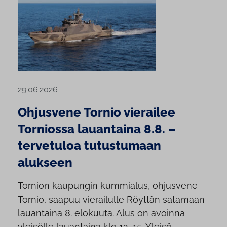
29.06.2026
Ohjusvene Tornio vierailee
Torniossa lauantaina 8.8. –
tervetuloa tutustumaan
alukseen
Tornion kaupungin kummialus, ohjusvene
Tornio, saapuu vierailulle Röyttän satamaan
lauantaina 8. elokuuta. Alus on avoinna
yleisölle lauantaina klo 12–15. Yleisö...