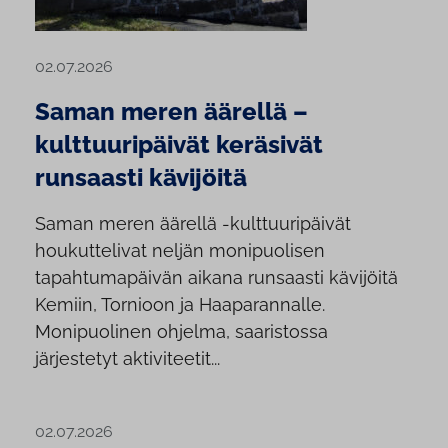
02.07.2026
Saman meren äärellä –
kulttuuripäivät keräsivät
runsaasti kävijöitä
Saman meren äärellä -kulttuuripäivät
houkuttelivat neljän monipuolisen
tapahtumapäivän aikana runsaasti kävijöitä
Kemiin, Tornioon ja Haaparannalle.
Monipuolinen ohjelma, saaristossa
järjestetyt aktiviteetit...
02.07.2026