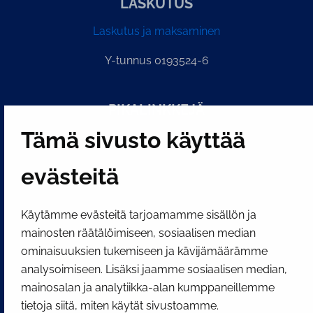
LASKUTUS
Laskutus ja maksaminen
Y-tunnus 0193524-6
PI­KA­LINK­KE­JÄ
Tämä sivusto käyttää
Näytä evästeasetukseni
evästeitä
SOSIAALINEN MEDIA
Facebook
Instagram
YouTube
Käytämme evästeitä tarjoamamme sisällön ja
mainosten räätälöimiseen, sosiaalisen median
ominaisuuksien tukemiseen ja kävijämäärämme
analysoimiseen. Lisäksi jaamme sosiaalisen median,
mainosalan ja analytiikka-alan kumppaneillemme
tietoja siitä, miten käytät sivustoamme.