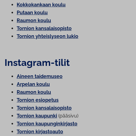
Kok­ko­kan­kaan koulu
Putaan koulu
Raumon koulu
Tornion kan­sa­lais­opis­to
Tornion yh­teis­ly­seon lukio
Instagram-tilit
Aineen taidemuseo
Arpelan koulu
Raumon koulu
Tornion esiopetus
Tornion kan­sa­lais­opis­to
Tornion kaupunki
(pääsivu)
Tornion kau­pun­gin­kir­jas­to
Tornion kir­jas­toau­to