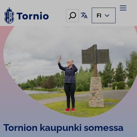
Siirry
sisältöön
Hae
Käännä sivu
FI
Tornion kaupunki somessa