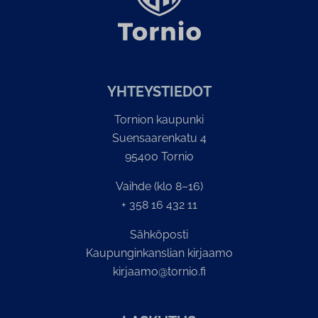
YH­TEYS­TIE­DOT
Tornion kaupunki
Suensaarenkatu 4
95400 Tornio
Vaihde (klo 8–16)
+ 358 16 432 11
Sähköposti
Kaupunginkanslian kirjaamo
kirjaamo@tornio.fi