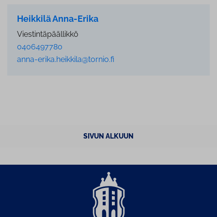
Heikkilä Anna-Erika
Viestintäpäällikkö
0406497780
anna-erika.heikkila@tornio.fi
SIVUN ALKUUN