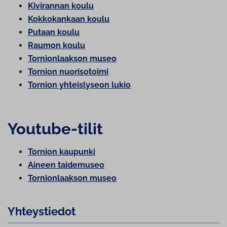
Kivirannan koulu
Kok­ko­kan­kaan koulu
Putaan koulu
Raumon koulu
Tor­nion­laak­son museo
Tornion nuo­ri­so­toi­mi
Tornion yh­teis­ly­seon lukio
Youtube-tilit
Tornion kaupunki
Aineen taidemuseo
Tor­nion­laak­son museo
Yh­teys­tie­dot