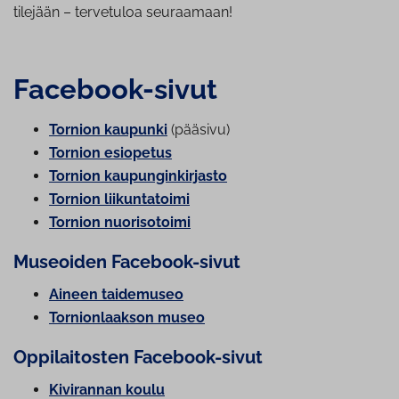
tilejään – tervetuloa seuraamaan!
Facebook-sivut
Tornion kaupunki
(pääsivu)
Tornion esiopetus
Tornion kau­pun­gin­kir­jas­to
Tornion lii­kun­ta­toi­mi
Tornion nuo­ri­so­toi­mi
Museoiden Facebook-sivut
Aineen taidemuseo
Tor­nion­laak­son museo
Op­pi­lai­tos­ten Facebook-sivut
Kivirannan koulu