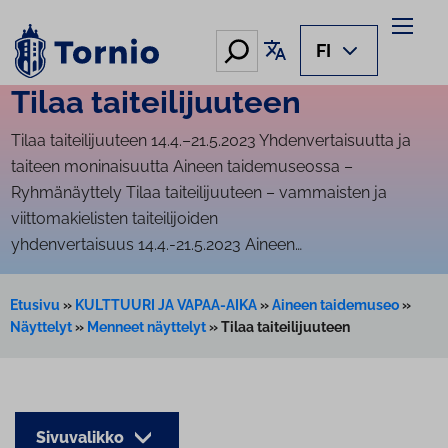
Siirry
sisältöön
Hae
Käännä sivu
FI
Tilaa tai­tei­li­juu­teen
Tilaa tai­tei­li­juu­teen 14.4.–21.5.2023 Yhdenvertaisuutta ja
taiteen moninaisuutta Aineen taidemuseossa –
Ryhmänäyttely Tilaa taiteilijuuteen – vammaisten ja
viittomakielisten taiteilijoiden
yhdenvertaisuus 14.4.-21.5.2023 Aineen…
Etusivu
»
KULTTUURI JA VAPAA-AIKA
»
Aineen taidemuseo
»
Näyttelyt
»
Menneet näyttelyt
»
Tilaa taiteilijuuteen
Sivuvalikko