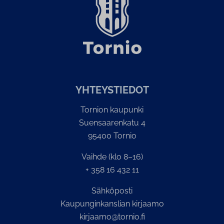
YH­TEYS­TIE­DOT
Tornion kaupunki
Suensaarenkatu 4
95400 Tornio
Vaihde (klo 8–16)
+ 358 16 432 11
Sähköposti
Kaupunginkanslian kirjaamo
kirjaamo@tornio.fi