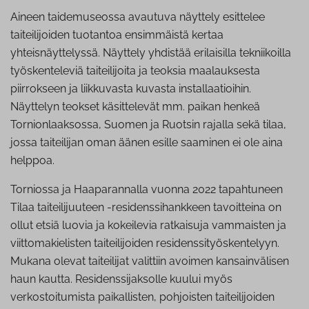
Aineen taidemuseossa avautuva näyttely esittelee
taiteilijoiden tuotantoa ensimmäistä kertaa
yhteisnäyttelyssä. Näyttely yhdistää erilaisilla tekniikoilla
työskenteleviä taiteilijoita ja teoksia maalauksesta
piirrokseen ja liikkuvasta kuvasta installaatioihin.
Näyttelyn teokset käsittelevät mm. paikan henkeä
Tornionlaaksossa, Suomen ja Ruotsin rajalla sekä tilaa,
jossa taiteilijan oman äänen esille saaminen ei ole aina
helppoa.
Torniossa ja Haaparannalla vuonna 2022 tapahtuneen
Tilaa taiteilijuuteen -residenssihankkeen tavoitteina on
ollut etsiä luovia ja kokeilevia ratkaisuja vammaisten ja
viittomakielisten taiteilijoiden residenssityöskentelyyn.
Mukana olevat taiteilijat valittiin avoimen kansainvälisen
haun kautta. Residenssijaksolle kuului myös
verkostoitumista paikallisten, pohjoisten taiteilijoiden