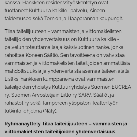
kanssa. Hankkeen residenssityöskentelyn ovat
tuottaneet Kulttuuria kaikille -palvelu, Aineen
taidemuseo sekä Tornion ja Haaparannan kaupungit.
Tilaa taiteilijuuteen – vammaisten ja viittomakielisten
taiteilijoiden yhdenvertaisuus on Kulttuuria kaikille -
palvelun toteuttama laaja kaksivuotinen hanke, jonka
rahoittaa Koneen Säätiö. Sen tavoitteena on vahvistaa
vammaisten ja viittomakielisten taiteilijoiden ammatillisia
mahdollisuuksia ja yhdenvertaista asemaa taiteen alalla.
Lisäksi hankkeen kumppaneina ovat vammaisten
taiteilijoiden yhdistys Kulttuuriyhdistys Suomen EUCREA
ry, Suomen Arvostelijain Liitto ry SARV, Säätiöt ja
rahastot ry sekä Tampereen yliopiston Teatterityön
tutkinto-ohjelma (Näty).
Ryhmänäyttely Tilaa taiteilijuuteen – vammaisten ja
viittomakielisten taiteilijoiden yhdenvertaisuus