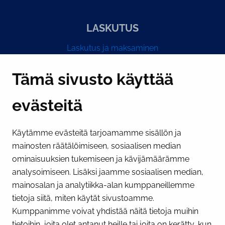
LASKUTUS
Laskutus ja maksaminen
Y-tunnus 0193524-6
Tämä sivusto käyttää
evästeitä
PI­KA­LINK­KE­JÄ
Käytämme evästeitä tarjoamamme sisällön ja
Näytä evästeasetukseni
mainosten räätälöimiseen, sosiaalisen median
SOSIAALINEN MEDIA
ominaisuuksien tukemiseen ja kävijämäärämme
analysoimiseen. Lisäksi jaamme sosiaalisen median,
Facebook
Instagram
YouTube
mainosalan ja analytiikka-alan kumppaneillemme
tietoja siitä, miten käytät sivustoamme.
Kumppanimme voivat yhdistää näitä tietoja muihin
tietoihin, joita olet antanut heille tai joita on kerätty, kun