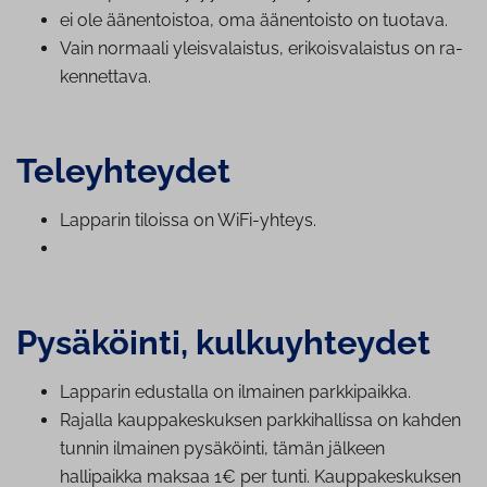
ei ole ää­nen­tois­toa, oma äänentoisto on tuotava.
Vain normaali yleis­va­lais­tus, eri­kois­va­lais­tus on ra­
ken­net­ta­va.
Te­leyh­tey­det
Lapparin tiloissa on WiFi-yhteys.
Pysäköinti, kul­ku­yh­tey­det
Lapparin edustalla on ilmainen park­ki­paik­ka.
Rajalla kaup­pa­kes­kuk­sen park­ki­hal­lis­sa on kahden
tunnin ilmainen pysäköinti, tämän jälkeen
hallipaikka maksaa 1€ per tunti. Kaup­pa­kes­kuk­sen