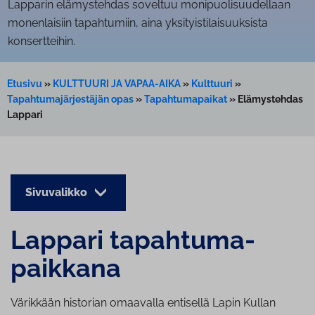
Lapparin elämystehdas soveltuu monipuolisuudellaan
monenlaisiin tapahtumiin, aina yksityistilaisuuksista
konsertteihin.
Etusivu
»
KULTTUURI JA VAPAA-AIKA
»
Kulttuuri
»
Tapahtumajärjestäjän opas
»
Tapahtumapaikat
»
Elämystehdas
Lappari
Sivuvalikko
Lappari ta­pah­tu­ma­
paik­ka­na
Värikkään historian omaavalla entisellä Lapin Kullan