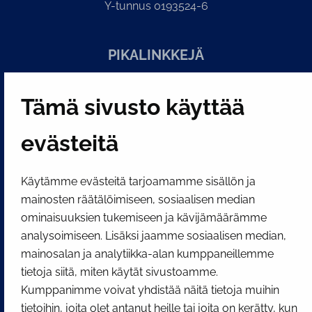
Y-tunnus 0193524-6
PI­KA­LINK­KE­JÄ
Tämä sivusto käyttää
Näytä evästeasetukseni
SOSIAALINEN MEDIA
evästeitä
Facebook
Instagram
YouTube
Käytämme evästeitä tarjoamamme sisällön ja
mainosten räätälöimiseen, sosiaalisen median
ominaisuuksien tukemiseen ja kävijämäärämme
analysoimiseen. Lisäksi jaamme sosiaalisen median,
mainosalan ja analytiikka-alan kumppaneillemme
tietoja siitä, miten käytät sivustoamme.
Kumppanimme voivat yhdistää näitä tietoja muihin
tietoihin, joita olet antanut heille tai joita on kerätty, kun