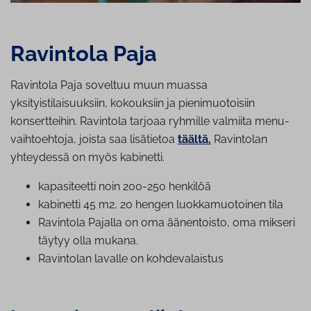
Ravintola Paja
Ravintola Paja soveltuu muun muassa
yksityistilaisuuksiin, kokouksiin ja pienimuotoisiin
konsertteihin. Ravintola tarjoaa ryhmille valmiita menu-
vaihtoehtoja, joista saa lisätietoa
täältä.
Ravintolan
yhteydessä on myös kabinetti.
ka­pa­si­teet­ti noin 200-250 henkilöä
kabinetti 45 m2, 20 hengen luok­ka­muo­toi­nen tila
Ravintola Pajalla on oma äänentoisto, oma mikseri
täytyy olla mukana.
Ravintolan lavalle on koh­de­va­lais­tus