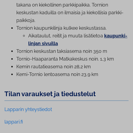
takana on kiekollinen park­ki­paik­ka. Tornion
keskustan kaduilla on ilmaisia ja kiekollisia park­ki­
paik­ko­ja.
Tornion kau­pun­ki­lin­ja kulkee keskustassa.
Aikataulut, reitit ja muuta lisätietoa
kau­pun­ki­
lin­jan sivuilla
Tornion keskustan taksiasema noin 350 m
Tornio-Haaparanta Matkakeskus noin. 1,3 km
Kemin rau­ta­tie­a­se­ma noin 28,2 km
Kemi-Tornio lentoasema noin 23,9 km
Tilan varaukset ja tiedustelut
Lapparin yhteystiedot
lappari.fi