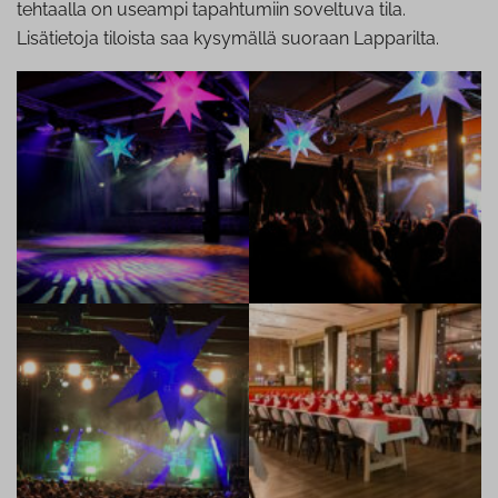
tehtaalla on useampi tapahtumiin soveltuva tila.
Lisätietoja tiloista saa kysymällä suoraan Lapparilta.