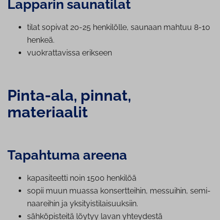
Lapparin saunatilat
tilat sopivat 20-25 henkilölle, saunaan mahtuu 8-10
henkeä.
vuo­krat­ta­vis­sa erikseen
Pinta-ala, pinnat,
materiaalit
Tapahtuma areena
ka­pa­si­teet­ti noin 1500 henkilöä
sopii muun muassa kon­sert­tei­hin, messuihin, se­mi­
naa­rei­hin ja yk­si­tyis­ti­lai­suuk­siin.
säh­kö­pis­tei­tä löytyy lavan yhteydestä