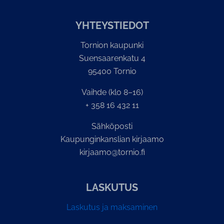
YH­TEYS­TIE­DOT
Tornion kaupunki
Suensaarenkatu 4
95400 Tornio
Vaihde (klo 8–16)
+ 358 16 432 11
Sähköposti
Kaupunginkanslian kirjaamo
kirjaamo@tornio.fi
LASKUTUS
Laskutus ja maksaminen