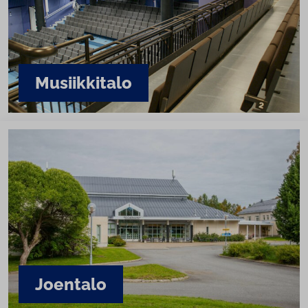
Musiik­ki­ta­lo
Joentalo