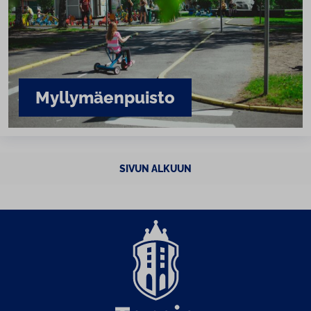
Myl­ly­mäen­puis­to
SIVUN ALKUUN