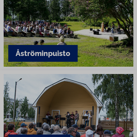
Åströ­min­puis­to