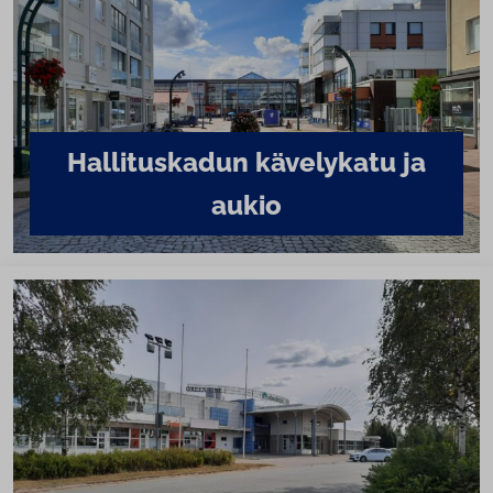
Hal­li­tus­ka­dun kävelykatu ja
aukio