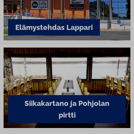
Elä­mys­teh­das Lappari
Sii­ka­kar­ta­no ja Pohjolan
pirtti