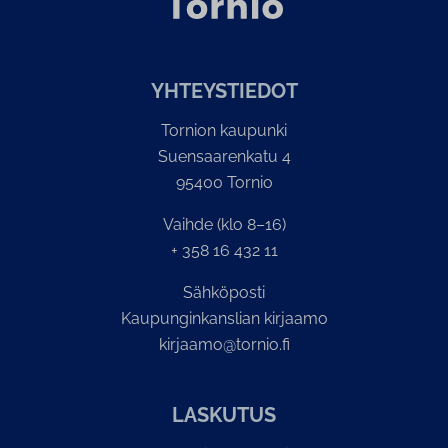
YH­TEYS­TIE­DOT
Tornion kaupunki
Suensaarenkatu 4
95400 Tornio
Vaihde (klo 8–16)
+ 358 16 432 11
Sähköposti
Kaupunginkanslian kirjaamo
kirjaamo@tornio.fi
LASKUTUS