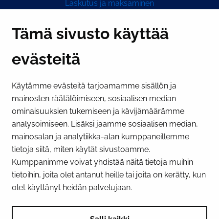
Laskutus ja maksaminen
Y-tunnus 0193524-6
Tämä sivusto käyttää
evästeitä
PI­KA­LINK­KE­JÄ
Käytämme evästeitä tarjoamamme sisällön ja
Näytä evästeasetukseni
mainosten räätälöimiseen, sosiaalisen median
SOSIAALINEN MEDIA
ominaisuuksien tukemiseen ja kävijämäärämme
analysoimiseen. Lisäksi jaamme sosiaalisen median,
Facebook
Instagram
YouTube
mainosalan ja analytiikka-alan kumppaneillemme
tietoja siitä, miten käytät sivustoamme.
Kumppanimme voivat yhdistää näitä tietoja muihin
tietoihin, joita olet antanut heille tai joita on kerätty, kun
olet käyttänyt heidän palvelujaan.