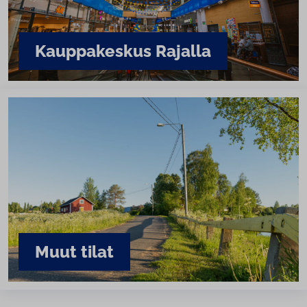
Kaup­pa­kes­kus Rajalla
Muut tilat