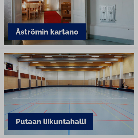
Åströmin kartano
Putaan lii­kun­ta­hal­li