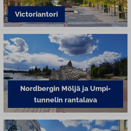
Vic­to­rian­to­ri
Nordbergin Möljä ja Um­pi­
tun­ne­lin rantalava