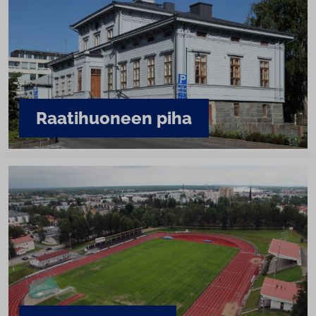
Raa­ti­huo­neen piha