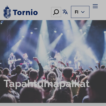
Hae
Käännä sivu
FI
Ta­pah­tu­ma­pai­kat