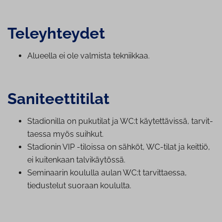
Te­leyh­tey­det
Alueella ei ole valmista tekniikkaa.
Sa­ni­teet­ti­ti­lat
Stadionilla on pukutilat ja WC:t käy­tet­tä­vis­sä, tar­vit­
taes­sa myös suihkut.
Stadionin VIP -tiloissa on sähköt, WC-tilat ja keittiö,
ei kuitenkaan tal­vi­käy­tös­sä.
Seminaarin koululla aulan WC:t tar­vit­taes­sa,
tiedustelut suoraan koululta.