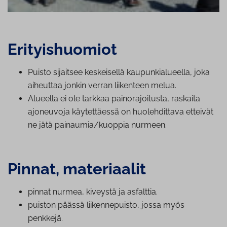
Eri­tyis­huo­miot
Puisto sijaitsee keskeisellä kau­pun­kia­lu­eel­la, joka
aiheuttaa jonkin verran liikenteen melua.
Alueella ei ole tarkkaa pai­no­ra­joi­tus­ta, raskaita
ajoneuvoja käy­tet­täes­sä on huo­leh­dit­ta­va etteivät
ne jätä painaumia/kuoppia nurmeen.
Pinnat, materiaalit
pinnat nurmea, kiveystä ja asfalttia.
puiston päässä lii­ken­ne­puis­to, jossa myös
penkkejä.