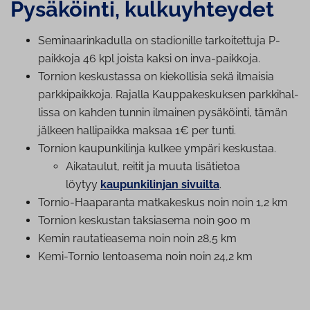
Pysäköinti, kul­ku­yh­tey­det
Se­mi­naa­rin­ka­dul­la on stadionille tar­koi­tet­tu­ja P-
paikkoja 46 kpl joista kaksi on inva-paikkoja.
Tornion keskustassa on kiekollisia sekä ilmaisia
park­ki­paik­ko­ja. Rajalla Kaup­pa­kes­kuk­sen park­ki­hal­
lis­sa on kahden tunnin ilmainen pysäköinti, tämän
jälkeen hallipaikka maksaa 1€ per tunti.
Tornion kau­pun­ki­lin­ja kulkee ympäri keskustaa.
Aikataulut, reitit ja muuta lisätietoa
löytyy
kau­pun­ki­lin­jan sivuilta
.
Tornio-Haaparanta matkakeskus noin noin 1,2 km
Tornion keskustan taksiasema noin 900 m
Kemin rau­ta­tie­a­se­ma noin noin 28,5 km
Kemi-Tornio lentoasema noin noin 24,2 km