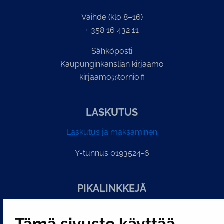
Vaihde (klo 8–16)
+ 358 16 432 11
Sähköposti
Kaupunginkanslian kirjaamo
kirjaamo@tornio.fi
LASKUTUS
Laskutus ja maksaminen
Y-tunnus 0193524-6
PI­KA­LINK­KE­JÄ
Tämä sivusto käyttää
Näytä evästeasetukseni