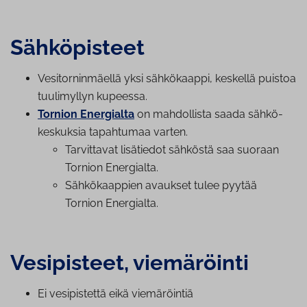
Säh­kö­pis­teet
Ve­si­tor­nin­mäel­lä yksi sähkökaappi, keskellä puistoa
tuulimyllyn kupeessa.
Tornion Energialta
on mahdollista saada säh­kö­
kes­kuk­sia tapahtumaa varten.
Tarvittavat lisätiedot sähköstä saa suoraan
Tornion Energialta.
Säh­kö­kaap­pien avaukset tulee pyytää
Tornion Energialta.
Vesipisteet, viemäröinti
Ei ve­si­pis­tet­tä eikä vie­mä­röin­tiä