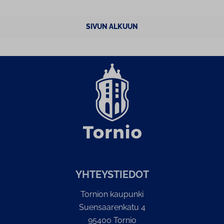
SIVUN ALKUUN
YH­TEYS­TIE­DOT
Tornion kaupunki
Suensaarenkatu 4
95400 Tornio