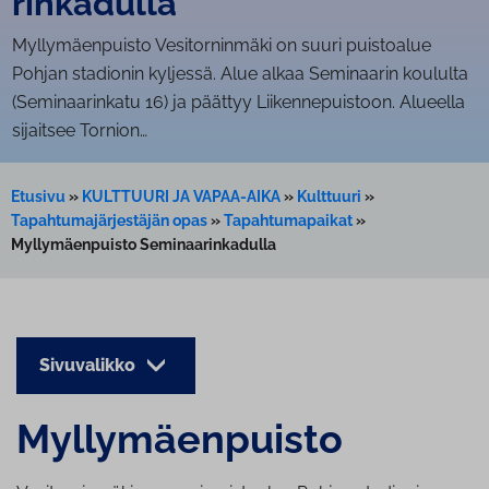
rin­ka­dul­la
Myl­ly­mäen­puis­to Vesitorninmäki on suuri puistoalue
Pohjan stadionin kyljessä. Alue alkaa Seminaarin koululta
(Seminaarinkatu 16) ja päättyy Liikennepuistoon. Alueella
sijaitsee Tornion…
Etusivu
»
KULTTUURI JA VAPAA-AIKA
»
Kulttuuri
»
Tapahtumajärjestäjän opas
»
Tapahtumapaikat
»
Myllymäenpuisto Seminaarinkadulla
Sivuvalikko
Myl­ly­mäen­puis­to