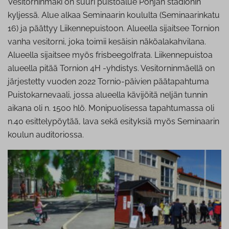
Vesitorninmäki on suuri puistoalue Pohjan stadionin
kyljessä. Alue alkaa Seminaarin koululta (Seminaarinkatu
16) ja päättyy Liikennepuistoon. Alueella sijaitsee Tornion
vanha vesitorni, joka toimii kesäisin näköalakahvilana.
Alueella sijaitsee myös frisbeegolfrata. Liikennepuistoa
alueella pitää Tornion 4H -yhdistys. Vesitorninmäellä on
järjestetty vuoden 2022 Tornio-päivien päätapahtuma
Puistokarnevaali, jossa alueella kävijöitä neljän tunnin
aikana oli n. 1500 hlö. Monipuolisessa tapahtumassa oli
n.40 esittelypöytää, lava sekä esityksiä myös Seminaarin
koulun auditoriossa.