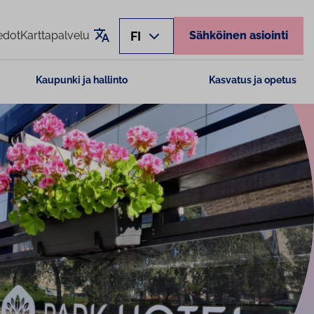
Käännä sivu
FI
edot
Karttapalvelu
Sähköinen asiointi
Kaupunki ja hallinto
Kasvatus ja opetus