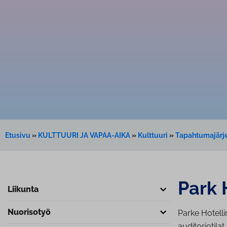
Etusivu
»
KULTTUURI JA VAPAA-AIKA
»
Kulttuuri
»
Tapahtumajärje
Park H
Liikunta
Nuorisotyö
Parke Hotell
auditoriotilat