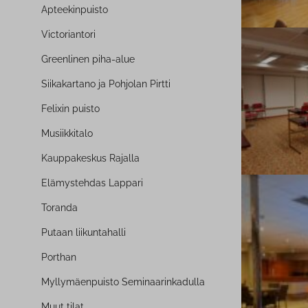
Ap­tee­kin­puis­to
Vic­to­rian­to­ri
Greenlinen piha-alue
Sii­ka­kar­ta­no ja Pohjolan Pirtti
Felixin puisto
Musiik­ki­ta­lo
Kaup­pa­kes­kus Rajalla
Elä­mys­teh­das Lappari
Toranda
Putaan lii­kun­ta­hal­li
Porthan
Myl­ly­mäen­puis­to Se­mi­naa­rin­ka­dul­la
Muut tilat