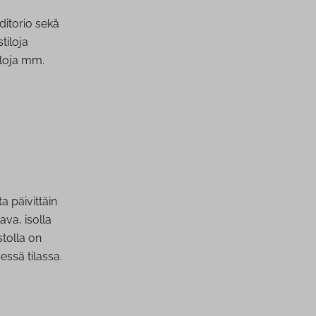
itorio sekä
tiloja
iloja mm.
a päivittäin
ava, isolla
tolla on
essä tilassa.