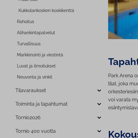
Kuk­ko­lan­kos­ken koskikenttä
Rahoitus
Ali­han­kin­ta­pal­ve­lut
Tur­val­li­suus
Mark­ki­noin­ti ja viestintä
Ta­pah­
Luvat ja ilmoitukset
Park Arena on
Neuvonta ja vinkit
tilat, joka mu
Ti­la­va­rauk­set
orkesteriesii
voi varata my
Toiminta ja tapahtumat
esiintymislav
Tornio2026
Tornio 400 vuotta
Kokous