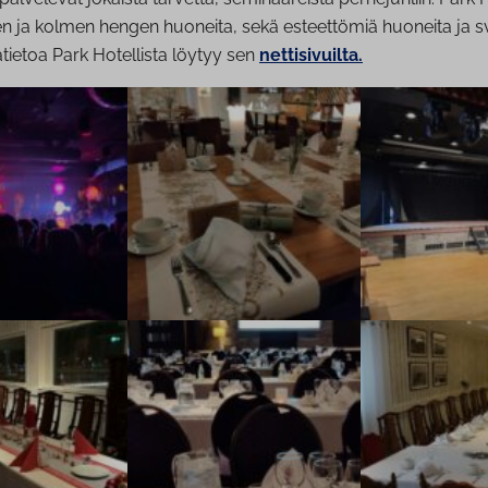
 ja kolmen hengen huoneita, sekä esteettömiä huoneita ja svi
sätietoa Park Hotellista löytyy sen
nettisivuilta.