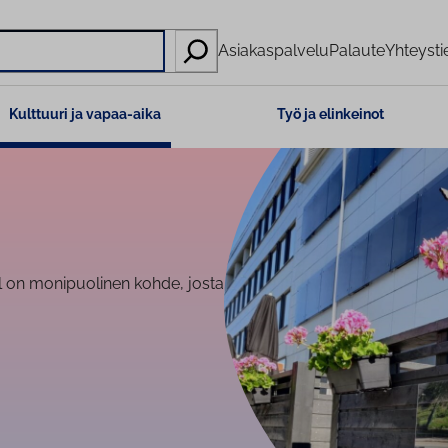
Asiakaspalvelu
Palaute
Yhteysti
Kulttuuri ja vapaa-aika
Työ ja elinkeinot
el on monipuolinen kohde, josta