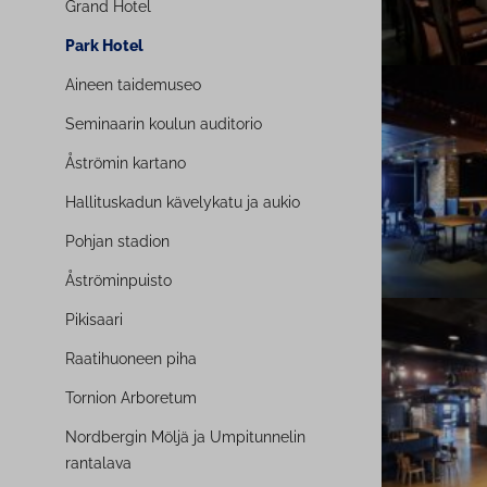
Grand Hotel
Park Hotel
Aineen taidemuseo
Seminaarin koulun auditorio
Åströmin kartano
Hal­li­tus­ka­dun kävelykatu ja aukio
Pohjan stadion
Åströ­min­puis­to
Pikisaari
Raa­ti­huo­neen piha
Tornion Arboretum
Nordbergin Möljä ja Um­pi­tun­ne­lin
rantalava