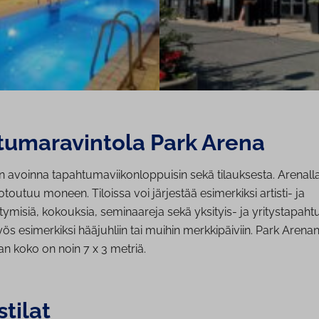
tu­ma­ra­vin­to­la Park Arena
 avoinna tapahtumaviikonloppuisin sekä tilauksesta. Arenalla
otoutuu moneen. Tiloissa voi järjestää esimerkiksi artisti- ja
ntymisiä, kokouksia, seminaareja sekä yksityis- ja yritystapah
ös esimerkiksi hääjuhliin tai muihin merkkipäiviin. Park Arena
an koko on noin 7 x 3 metriä.
tilat