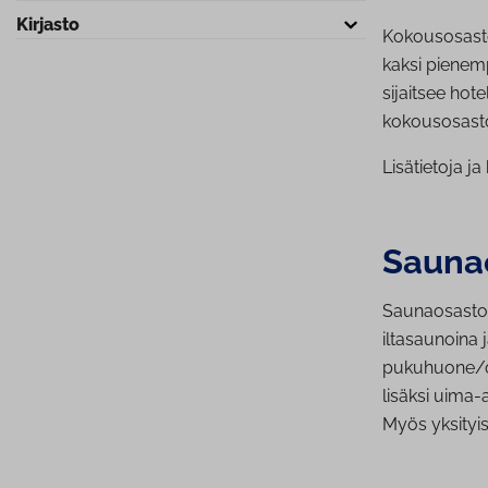
Kirjasto
Kokousosasto
kaksi pienem
sijaitsee hot
kokousosasto
Lisätietoja j
Sauna
Saunaosastolt
iltasaunoina 
pukuhuone/ol
lisäksi uima-
Myös yksityi