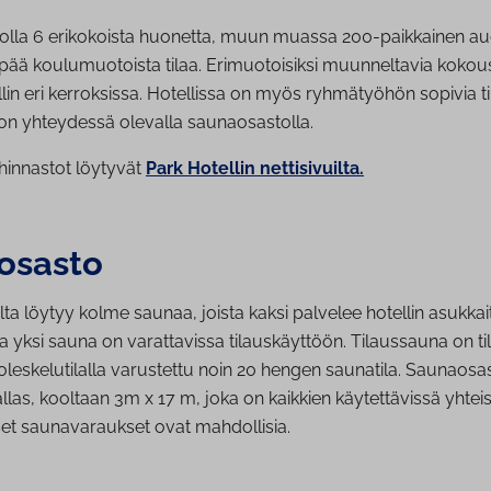
lla 6 erikokoista huonetta, muun muassa 200-paikkainen aud
pää koulumuotoista tilaa. Erimuotoisiksi muunneltavia kokous
ellin eri kerroksissa. Hotellissa on myös ryhmätyöhön sopivia t
n yhteydessä olevalla saunaosastolla.
a hinnastot löytyvät
Park Hotellin nettisivuilta.
osasto
a löytyy kolme saunaa, joista kaksi palvelee hotellin asukkait
ja yksi sauna on varattavissa tilauskäyttöön. Tilaussauna on til
eskelutilalla varustettu noin 20 hengen saunatila. Saunaosas
allas, kooltaan 3m x 17 m, joka on kaikkien käytettävissä yhteis
set saunavaraukset ovat mahdollisia.