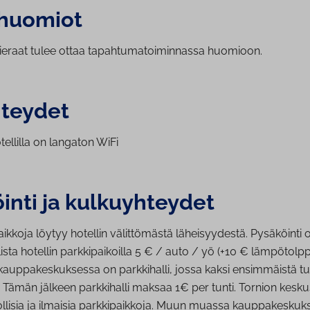
s­huo­miot
i­vie­raat tulee ottaa ta­pah­tu­ma­toi­min­nas­sa huomioon.
­tey­det
ellilla on langaton WiFi
nti ja kul­ku­yh­tey­det
aik­ko­ja löytyy hotellin vä­lit­tö­mäs­tä lä­hei­syy­des­tä. Pysäköinti 
sta hotellin park­ki­pai­koil­la 5 € / auto / yö (+10 € läm­pö­tolp­p
kaup­pa­kes­kuk­ses­sa on parkkihalli, jossa kaksi ensimmäistä t
a. Tämän jälkeen parkkihalli maksaa 1€ per tunti. Tornion kesku
llisia ja ilmaisia park­ki­paik­ko­ja. Muun muassa kaup­pa­kes­kuk