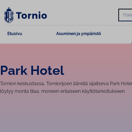
Siirry
sisältöön
Hae
Etusivu
Asuminen ja ympäristö
Park Hotel
Tornion keskustassa, Tornionjoen äärellä sijaitseva Park Hot
löytyy monta tilaa, moneen erilaiseen käyttötarkoitukseen.