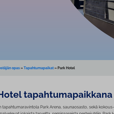
stäjän opas
»
Tapahtumapaikat
»
Park Hotel
otel ta­pah­tu­ma­paik­ka­na
in tapahtumaravintola Park Arena, saunaosasto, sekä kokous-
 palvelevat jokaista tarvetta, seminaareista perhejuhliin. Park H