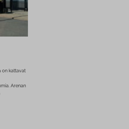
 on kattavat
tumia. Arenan
n