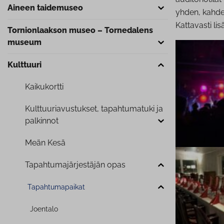
Aineen taidemuseo
yhden, kahden
Kattavasti li
Tor­nion­laak­son museo – Tornedalens
museum
Kulttuuri
Kaikukortti
Kult­tuu­ria­vus­tuk­set, ta­pah­tu­ma­tu­ki ja
palkinnot
Meän Kesä
Ta­pah­tu­ma­jär­jes­tä­jän opas
Ta­pah­tu­ma­pai­kat
Joentalo