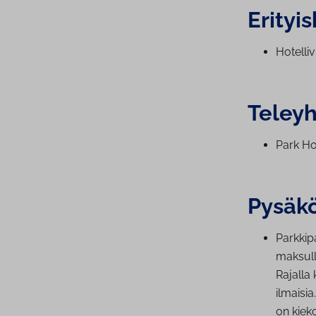
Eri­tyi
Ho­tel­l
Te­leyh
Park Hot
Pysäköi
Park­ki­p
maksulli
Rajalla 
ilmaisi
on kieko