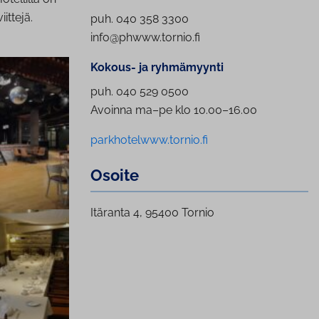
ittejä.
puh. 040 358 3300
info@phwww.tornio.fi
Kokous- ja ryhmämyynti
puh. 040 529 0500
Avoinna ma–pe klo 10.00–16.00
parkhotelwww.tornio.fi
Osoite
Itäranta 4, 95400 Tornio