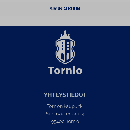
SIVUN ALKUUN
YH­TEYS­TIE­DOT
Tornion kaupunki
Suensaarenkatu 4
95400 Tornio