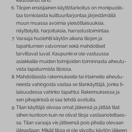
kadottanut taho.
Tilojen en­si­si­jai­nen käyt­tö­tar­koi­tus on mo­ni­puo­lis­
taa tor­nio­lais­ta kult­tuu­ri­tar­jon­taa jär­jes­tä­mäl­lä
muun muassa avoimia ylei­sö­ti­lai­suuk­sia,
näyttelyitä, har­joi­tuk­sia, har­ras­tus­toi­min­taa.
Varaaja huolehtii käytön aikana tilojen ja
tapahtumien valvonnan sekä mahdolliset
tarvittavat luvat. Kaupunki ei ole vastuussa
asiakkaille muiden toimijoiden toiminnasta ai­heu­tu­
vis­ta ta­pa­tur­mis­ta tiloissa.
Mah­dol­li­ses­ta ra­ken­nuk­sel­le tai irtaimelle ai­heu­tu­
nees­ta vahingosta vastaa se ti­lan­käyt­tä­jä, jonka ti­
lai­suu­des­sa vahinko tapahtui. Ra­ken­nuk­ses­sa ja
sen pi­ha­pii­ris­sä ei saa tehdä avotulta.
Tilan käyttäjä siivoaa omat jälkensä ja jättää tilat
siihen kuntoon kuin ne olivat tiloja vas­taa­no­tet­taes­
sa. Tilan varaaja vie jätteensä pois pihalla olevaan
jäteastiaan. Mikäli tiloja ei ole siivottu käytön jälkeen