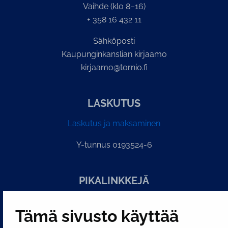
Vaihde (klo 8–16)
+ 358 16 432 11
Sähköposti
Kaupunginkanslian kirjaamo
kirjaamo@tornio.fi
LASKUTUS
Laskutus ja maksaminen
Y-tunnus 0193524-6
PI­KA­LINK­KE­JÄ
Tämä sivusto käyttää
Näytä evästeasetukseni