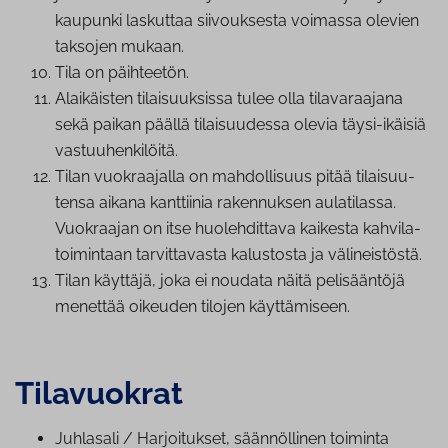
kaupunki laskuttaa sii­vouk­ses­ta voimassa olevien
taksojen mukaan.
Tila on päihteetön.
Alaikäisten ti­lai­suuk­sis­sa tulee olla ti­la­va­raa­ja­na
sekä paikan päällä ti­lai­suu­des­sa olevia täysi-ikäisiä
vas­tuu­hen­ki­löi­tä.
Tilan vuo­kraa­jal­la on mah­dol­li­suus pitää ti­lai­suu­
ten­sa aikana kanttiinia rakennuksen aulatilassa.
Vuokraajan on itse huo­leh­dit­ta­va kaikesta kah­vi­la­
toi­min­taan tar­vit­ta­vas­ta kalustosta ja vä­li­neis­tös­tä.
Tilan käyttäjä, joka ei noudata näitä pe­li­sään­tö­jä
menettää oikeuden tilojen käyt­tä­mi­seen.
Tilavuokrat
Juhlasali / Har­joi­tuk­set, sään­nöl­li­nen toiminta