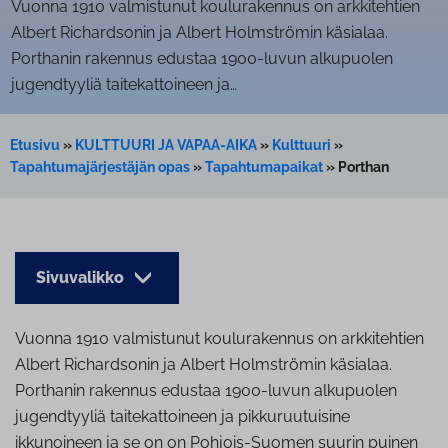
Vuonna 1910 valmistunut koulurakennus on arkkitehtien
Albert Richardsonin ja Albert Holmströmin käsialaa.
Porthanin rakennus edustaa 1900-luvun alkupuolen
jugendtyyliä taitekattoineen ja…
Etusivu
»
KULTTUURI JA VAPAA-AIKA
»
Kulttuuri
»
Tapahtumajärjestäjän opas
»
Tapahtumapaikat
»
Porthan
Sivuvalikko
Vuonna 1910 valmistunut koulurakennus on arkkitehtien
Albert Richardsonin ja Albert Holmströmin käsialaa.
Porthanin rakennus edustaa 1900-luvun alkupuolen
jugendtyyliä taitekattoineen ja pikkuruutuisine
ikkunoineen ja se on on Pohjois-Suomen suurin puinen