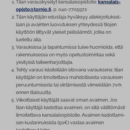
Tilan va­raus­ky­se­lyt kan­sa­lais­opis­tol­le:
kan­sa­lais­
opis­to@tornio.fi
, p. 040-7705972
Tilan käyttäjän edustaja hyväksyy al­le­kir­joi­tuk­sel­
laan ja avainten luovutuksen yhteydessä tilojen
käyttöön liittyvät yleiset pelisäännöt, jotka on
lueteltu alla.
Varauksissa ja ta­pah­tu­mis­sa tulee huomioida, että
ra­ken­nuk­ses­sa on myös ope­tus­toi­min­taa sekä
yksityisiä tai­teen­har­joit­ta­jia.
Tehty varaus käsitellään sitovana varauksena: tilan
käyttäjän on il­moi­tet­ta­va mah­dol­li­ses­ta varauksen
pe­ruun­tu­mi­ses­ta tai siir­tä­mi­ses­tä viimeistään 7vrk
ennen tilaisuutta.
Vii­koit­tai­set käyttäjät saavat oman avaimen. Jos
tilan käyttäjä kadottaa avaimen, on siitä vä­lit­tö­mäs­ti
il­moi­tet­ta­va kan­sa­lais­opis­tol­le. Avaimen ka­dot­ta­mi­
sen kus­tan­nuk­sis­ta (50€) vastaa avaimen