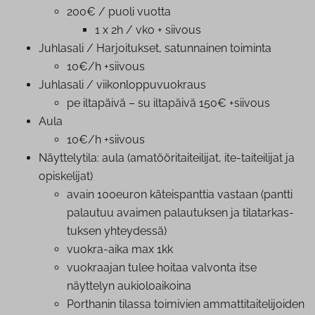
200€ / puoli vuotta
1 x 2h / vko + siivous
Juhlasali / Har­joi­tuk­set, satunnainen toiminta
10€/h +siivous
Juhlasali / vii­kon­lop­pu­vuo­kraus
pe iltapäivä – su iltapäivä 150€ +siivous
Aula
10€/h +siivous
Näyt­te­ly­ti­la: aula (ama­töö­ri­tai­tei­li­jat, ite-taiteilijat ja
opiskelijat)
avain 100euron kä­teis­pant­tia vastaan (pantti
palautuu avaimen palautuksen ja ti­la­tar­kas­
tuk­sen yhteydessä)
vuokra-aika max 1kk
vuokraajan tulee hoitaa valvonta itse
näyttelyn au­kio­loai­koi­na
Porthanin tilassa toimivien am­mat­ti­tai­te­li­joi­den