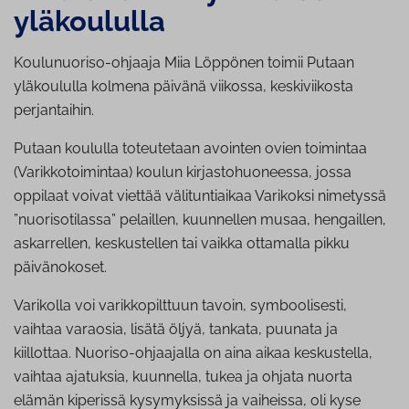
yläkoululla
Koulunuoriso-ohjaaja Miia Löppönen toimii Putaan
yläkoululla kolmena päivänä viikossa, keskiviikosta
perjantaihin.
Putaan koululla toteutetaan avointen ovien toimintaa
(Varikkotoimintaa) koulun kirjastohuoneessa, jossa
oppilaat voivat viettää välituntiaikaa Varikoksi nimetyssä
”nuorisotilassa” pelaillen, kuunnellen musaa, hengaillen,
askarrellen, keskustellen tai vaikka ottamalla pikku
päivänokoset.
Varikolla voi varikkopilttuun tavoin, symboolisesti,
vaihtaa varaosia, lisätä öljyä, tankata, puunata ja
kiillottaa. Nuoriso-ohjaajalla on aina aikaa keskustella,
vaihtaa ajatuksia, kuunnella, tukea ja ohjata nuorta
elämän kiperissä kysymyksissä ja vaiheissa, oli kyse