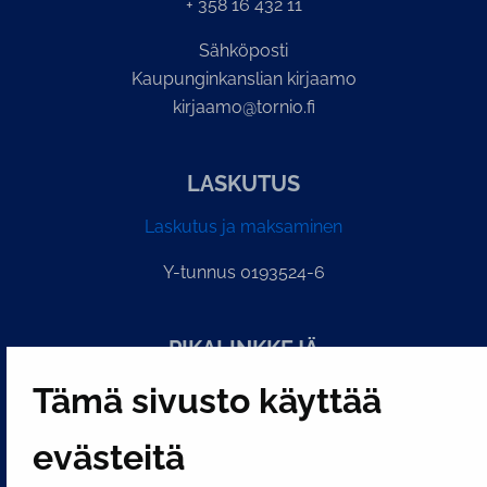
+ 358 16 432 11
Sähköposti
Kaupunginkanslian kirjaamo
kirjaamo@tornio.fi
LASKUTUS
Laskutus ja maksaminen
Y-tunnus 0193524-6
PI­KA­LINK­KE­JÄ
Tämä sivusto käyttää
Näytä evästeasetukseni
evästeitä
SOSIAALINEN MEDIA