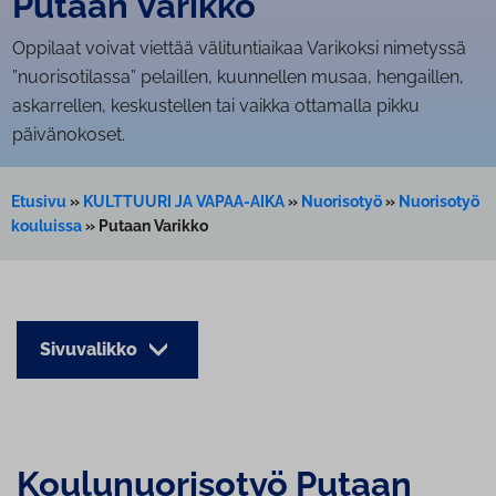
Putaan Varikko
Oppilaat voivat viettää välituntiaikaa Varikoksi nimetyssä
”nuorisotilassa” pelaillen, kuunnellen musaa, hengaillen,
askarrellen, keskustellen tai vaikka ottamalla pikku
päivänokoset.
Etusivu
»
KULTTUURI JA VAPAA-AIKA
»
Nuorisotyö
»
Nuorisotyö
kouluissa
»
Putaan Varikko
Sivuvalikko
Kou­lu­nuo­ri­so­työ Putaan