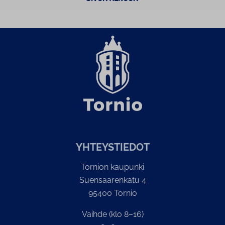
YH­TEYS­TIE­DOT
Tornion kaupunki
Suensaarenkatu 4
95400 Tornio
Vaihde (klo 8–16)