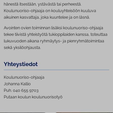
hänestä itsestään, ystävästä tai perheestä.
Koulunuoriso-ohjaaja on kouluyhteisöön kuuluva
aikuinen kasvattaja, joka kuuntelee ja on läsnä.
Avointen ovien toiminnan lisäksi koulunuoriso-ohjaaja
tekee tiivistä yhteistyötä tukioppilaiden kanssa, toteuttaa
lukuvuoden aikana ryhmäytys- ja pienryhmätoimintaa
sekä yksilöohjausta.
Yh­teys­tie­dot
Koulunuoriso-ohjaaja
Johanna Kallio
Puh. 040 655 9703
Putaan koulun koulunuorisotyö