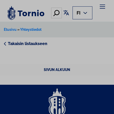
Siirry
sisältöön
Hae
Käännä sivu
FI
Etusivu
»
Yhteystiedot
Takaisin listaukseen
SIVUN ALKUUN