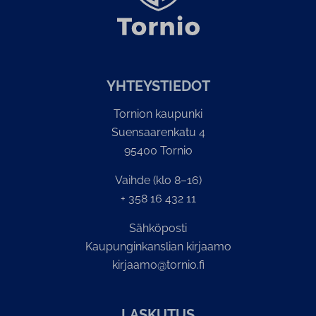
YH­TEYS­TIE­DOT
Tornion kaupunki
Suensaarenkatu 4
95400 Tornio
Vaihde (klo 8–16)
+ 358 16 432 11
Sähköposti
Kaupunginkanslian kirjaamo
kirjaamo@tornio.fi
LASKUTUS