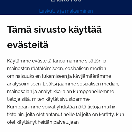
Laskutus ja maksaminen
Y-tunnus 0193524-6
Tämä sivusto käyttää
evästeitä
PI­KA­LINK­KE­JÄ
Käytämme evästeitä tarjoamamme sisällön ja
Näytä evästeasetukseni
mainosten räätälöimiseen, sosiaalisen median
SOSIAALINEN MEDIA
ominaisuuksien tukemiseen ja kävijämäärämme
analysoimiseen. Lisäksi jaamme sosiaalisen median,
Facebook
Instagram
YouTube
mainosalan ja analytiikka-alan kumppaneillemme
tietoja siitä, miten käytät sivustoamme.
Kumppanimme voivat yhdistää näitä tietoja muihin
tietoihin, joita olet antanut heille tai joita on kerätty, kun
olet käyttänyt heidän palvelujaan.