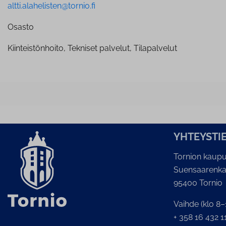
altti.alahelisten@tornio.fi
Osasto
Kiinteistönhoito, Tekniset palvelut, Tilapalvelut
YH­TEYS­TI
Tornion kaupu
Suensaarenka
95400 Tornio
Vaihde (klo 8–
+ 358 16 432 1