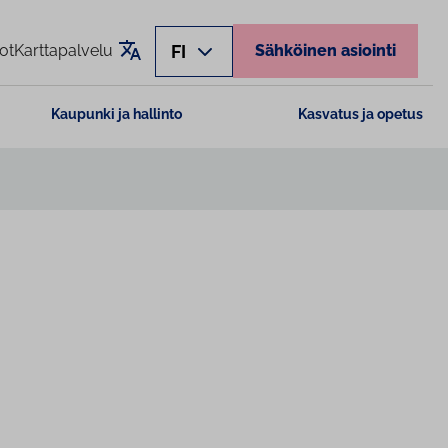
Käännä sivu
FI
ot
Karttapalvelu
Sähköinen asiointi
Kaupunki ja hallinto
Kasvatus ja opetus