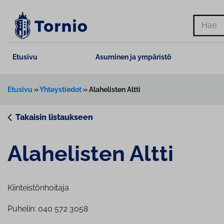
Siirry
sisältöön
Hae
Etusivu
Asuminen ja ympäristö
Etusivu
»
Yhteystiedot
»
Alahelisten Altti
Takaisin listaukseen
Alahelisten Altti
Kiinteistönhoitaja
Puhelin: 040 572 3058