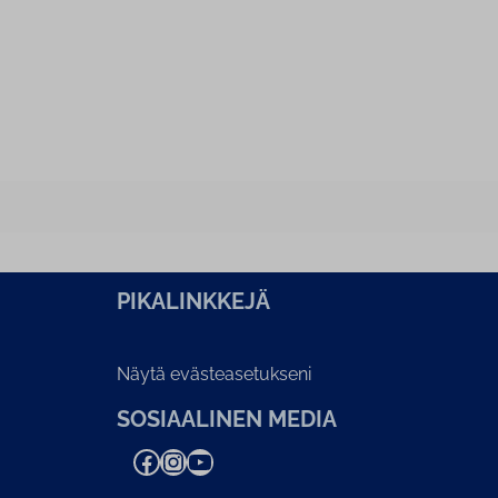
PI­KA­LINK­KE­JÄ
Näytä evästeasetukseni
SOSIAALINEN MEDIA
Facebook
Instagram
YouTube