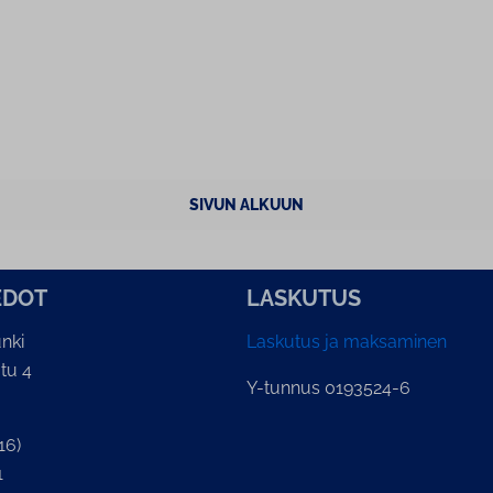
SIVUN ALKUUN
E­DOT
LASKUTUS
nki
Laskutus ja maksaminen
tu 4
Y-tunnus 0193524-6
16)
1