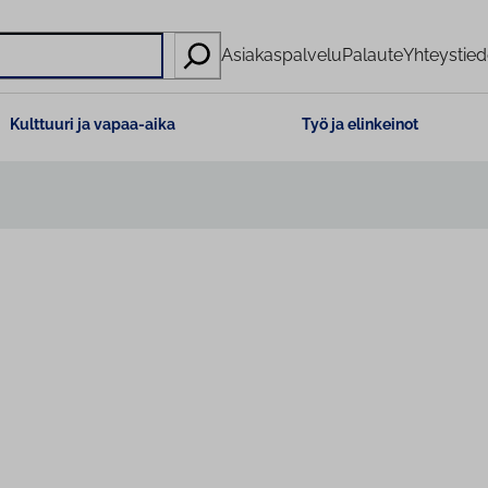
Asiakaspalvelu
Palaute
Yhteystied
Kulttuuri ja vapaa-aika
Työ ja elinkeinot