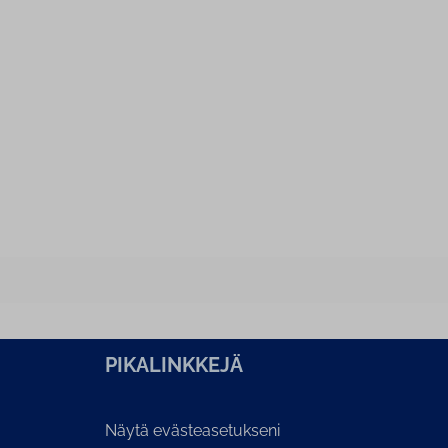
PI­KA­LINK­KE­JÄ
Näytä evästeasetukseni