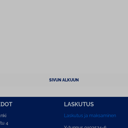
SIVUN ALKUUN
E­DOT
LASKUTUS
nki
Laskutus ja maksaminen
tu 4
Y-tunnus 0193524-6