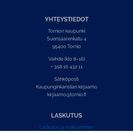
YH­TEYS­TIE­DOT
Tornion kaupunki
Suensaarenkatu 4
95400 Tornio
Vaihde (klo 8–16)
+ 358 16 432 11
Sähköposti
Kaupunginkanslian kirjaamo
kirjaamo@tornio.fi
LASKUTUS
Laskutus ja maksaminen