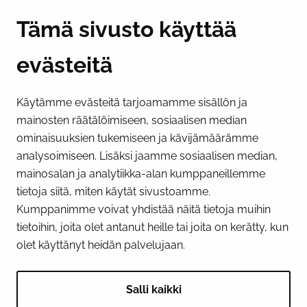
Y-tunnus 0193524-6
Tämä sivusto käyttää
evästeitä
PI­KA­LINK­KE­JÄ
Käytämme evästeitä tarjoamamme sisällön ja
Näytä evästeasetukseni
mainosten räätälöimiseen, sosiaalisen median
SOSIAALINEN MEDIA
ominaisuuksien tukemiseen ja kävijämäärämme
analysoimiseen. Lisäksi jaamme sosiaalisen median,
Facebook
Instagram
YouTube
mainosalan ja analytiikka-alan kumppaneillemme
tietoja siitä, miten käytät sivustoamme.
Kumppanimme voivat yhdistää näitä tietoja muihin
tietoihin, joita olet antanut heille tai joita on kerätty, kun
olet käyttänyt heidän palvelujaan.
Salli kaikki