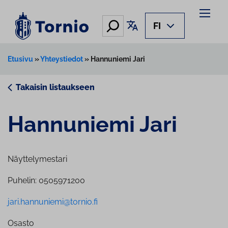
Siirry
sisältöön
Hae
Käännä sivu
FI
Etusivu
»
Yhteystiedot
»
Hannuniemi Jari
Takaisin listaukseen
Hannuniemi Jari
Näyttelymestari
Puhelin: 0505971200
jari.hannuniemi@tornio.fi
Osasto