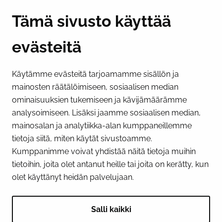
Y-tunnus 0193524-6
Tämä sivusto käyttää
evästeitä
PI­KA­LINK­KE­JÄ
Käytämme evästeitä tarjoamamme sisällön ja
Näytä evästeasetukseni
mainosten räätälöimiseen, sosiaalisen median
SOSIAALINEN MEDIA
ominaisuuksien tukemiseen ja kävijämäärämme
analysoimiseen. Lisäksi jaamme sosiaalisen median,
Facebook
Instagram
YouTube
mainosalan ja analytiikka-alan kumppaneillemme
tietoja siitä, miten käytät sivustoamme.
Kumppanimme voivat yhdistää näitä tietoja muihin
tietoihin, joita olet antanut heille tai joita on kerätty, kun
olet käyttänyt heidän palvelujaan.
Salli kaikki