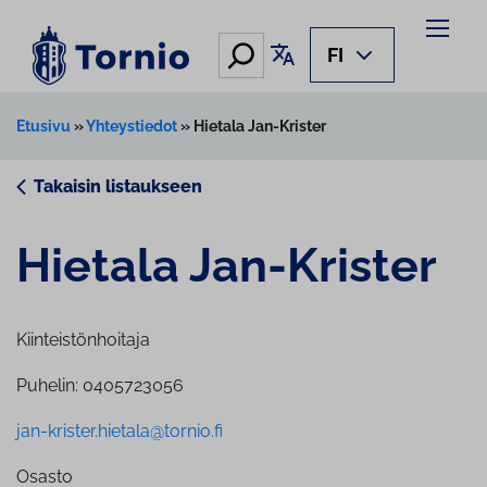
Siirry
sisältöön
Hae
Käännä sivu
FI
Etusivu
»
Yhteystiedot
»
Hietala Jan-Krister
Takaisin listaukseen
Hietala Jan-Krister
Kiinteistönhoitaja
Puhelin: 0405723056
jan-krister.hietala@tornio.fi
Osasto