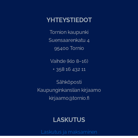
YH­TEYS­TIE­DOT
Tornion kaupunki
Suensaarenkatu 4
95400 Tornio
Vaihde (klo 8–16)
+ 358 16 432 11
Sähköposti
Kaupunginkanslian kirjaamo
kirjaamo@tornio.fi
LASKUTUS
Laskutus ja maksaminen