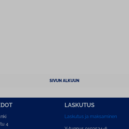
SIVUN ALKUUN
E­DOT
LASKUTUS
nki
Laskutus ja maksaminen
tu 4
Y-tunnus 0193524-6