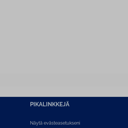
PI­KA­LINK­KE­JÄ
Näytä evästeasetukseni