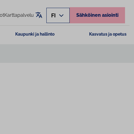
Käännä sivu
FI
ot
Karttapalvelu
Sähköinen asiointi
Kaupunki ja hallinto
Kasvatus ja opetus