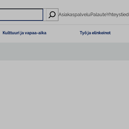
Asiakaspalvelu
Palaute
Yhteystied
Kulttuuri ja vapaa-aika
Työ ja elinkeinot