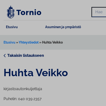
Siirry
sisältöön
Hae
Etusivu
Asuminen ja ympäristö
Etusivu
»
Yhteystiedot
»
Huhta Veikko
Takaisin listaukseen
Huhta Veikko
kirjastoautonkuljettaja
Puhelin: 040 039 2357