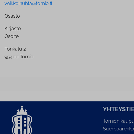
veikko.huhta@tornio.fi
Osasto
Kirjasto
Osoite
Torikatu 2
95400 Tornio
YH­TEYS­TI
Tornion kaupu
Suensaarenka