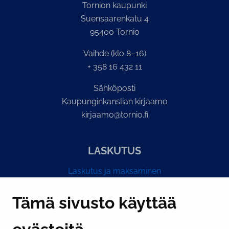
Tornion kaupunki
Suensaarenkatu 4
95400 Tornio
Vaihde (klo 8–16)
+ 358 16 432 11
Sähköposti
Kaupunginkanslian kirjaamo
kirjaamo@tornio.fi
LASKUTUS
Laskutus ja maksaminen
Y-tunnus 0193524-6
Tämä sivusto käyttää
PI­KA­LINK­KE­JÄ