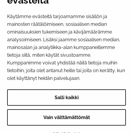
evästeitä
Käytämme evästeitä tarjoamamme sisällön ja
Näytä evästeasetukseni
mainosten räätälöimiseen, sosiaalisen median
SOSIAALINEN MEDIA
ominaisuuksien tukemiseen ja kävijämäärämme
analysoimiseen. Lisäksi jaamme sosiaalisen median,
Facebook
Instagram
YouTube
mainosalan ja analytiikka-alan kumppaneillemme
tietoja siitä, miten käytät sivustoamme.
Kumppanimme voivat yhdistää näitä tietoja muihin
tietoihin, joita olet antanut heille tai joita on kerätty, kun
olet käyttänyt heidän palvelujaan.
Salli kaikki
Vain välttämättömät
© 2026 Tornion kaupunki