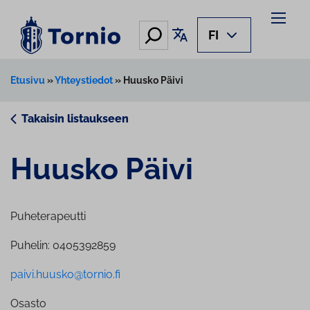
Siirry
sisältöön
Hae
Käännä sivu
FI
Etusivu
»
Yhteystiedot
»
Huusko Päivi
Takaisin listaukseen
Huusko Päivi
Puheterapeutti
Puhelin: 0405392859
paivi.huusko@tornio.fi
Osasto