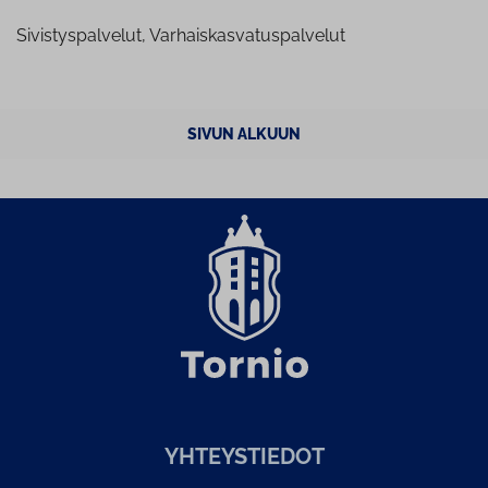
Sivistyspalvelut, Varhaiskasvatuspalvelut
SIVUN ALKUUN
YH­TEYS­TIE­DOT