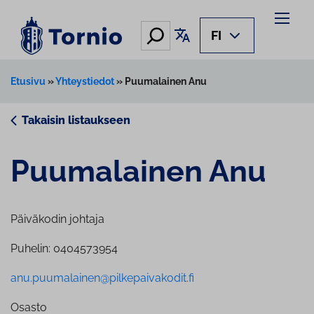
Siirry
sisältöön
Hae
Käännä sivu
FI
Etusivu
»
Yhteystiedot
»
Puumalainen Anu
Takaisin listaukseen
Puumalainen Anu
Päiväkodin johtaja
Puhelin: 0404573954
anu.puumalainen@pilkepaivakodit.fi
Osasto