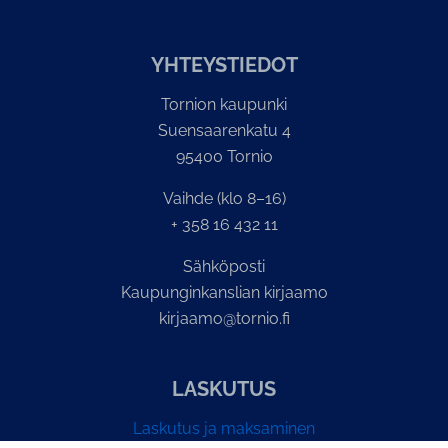
YH­TEYS­TIE­DOT
Tornion kaupunki
Suensaarenkatu 4
95400 Tornio
Vaihde (klo 8–16)
+ 358 16 432 11
Sähköposti
Kaupunginkanslian kirjaamo
kirjaamo@tornio.fi
LASKUTUS
Laskutus ja maksaminen