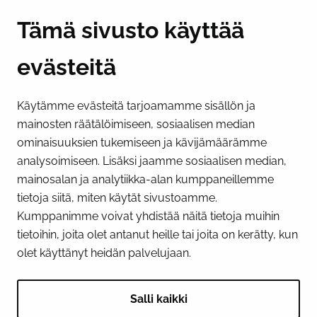
Y-tunnus 0193524-6
Tämä sivusto käyttää
evästeitä
PI­KA­LINK­KE­JÄ
Käytämme evästeitä tarjoamamme sisällön ja
Näytä evästeasetukseni
mainosten räätälöimiseen, sosiaalisen median
SOSIAALINEN MEDIA
ominaisuuksien tukemiseen ja kävijämäärämme
analysoimiseen. Lisäksi jaamme sosiaalisen median,
Facebook
Instagram
YouTube
mainosalan ja analytiikka-alan kumppaneillemme
tietoja siitä, miten käytät sivustoamme.
Kumppanimme voivat yhdistää näitä tietoja muihin
tietoihin, joita olet antanut heille tai joita on kerätty, kun
olet käyttänyt heidän palvelujaan.
Salli kaikki