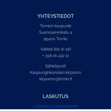
YH­TEYS­TIE­DOT
Tornion kaupunki
Suensaarenkatu 4
95400 Tornio
Vaihde (klo 8–16)
+ 358 16 432 11
Sähköposti
Kaupunginkanslian kirjaamo
kirjaamo@tornio.fi
LASKUTUS
Laskutus ja maksaminen