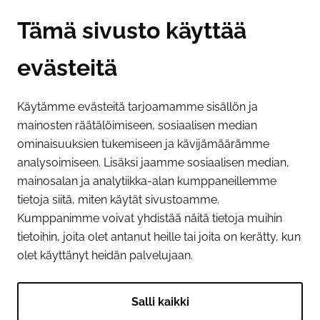
Y-tunnus 0193524-6
Tämä sivusto käyttää
evästeitä
PI­KA­LINK­KE­JÄ
Käytämme evästeitä tarjoamamme sisällön ja
Näytä evästeasetukseni
mainosten räätälöimiseen, sosiaalisen median
SOSIAALINEN MEDIA
ominaisuuksien tukemiseen ja kävijämäärämme
analysoimiseen. Lisäksi jaamme sosiaalisen median,
Facebook
Instagram
YouTube
mainosalan ja analytiikka-alan kumppaneillemme
tietoja siitä, miten käytät sivustoamme.
Kumppanimme voivat yhdistää näitä tietoja muihin
tietoihin, joita olet antanut heille tai joita on kerätty, kun
olet käyttänyt heidän palvelujaan.
Salli kaikki