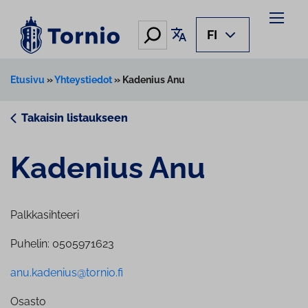
Siirry
sisältöön
Hae
Käännä sivu
FI
Etusivu
»
Yhteystiedot
»
Kadenius Anu
Takaisin listaukseen
Kadenius Anu
Palkkasihteeri
Puhelin: 0505971623
anu.kadenius@tornio.fi
Osasto