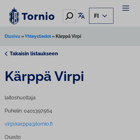
Siirry
sisältöön
Hae
Käännä sivu
FI
Etusivu
»
Yhteystiedot
»
Kärppä Virpi
Takaisin listaukseen
Kärppä Virpi
laitoshuoltaja
Puhelin: 0401397564
virpi.karppa@tornio.fi
Osasto