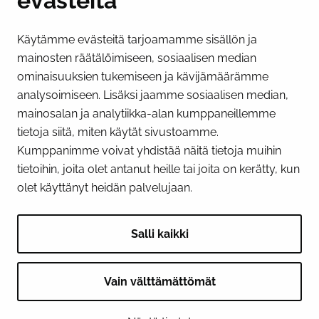
evästeitä
Käytämme evästeitä tarjoamamme sisällön ja
Näytä evästeasetukseni
mainosten räätälöimiseen, sosiaalisen median
SOSIAALINEN MEDIA
ominaisuuksien tukemiseen ja kävijämäärämme
analysoimiseen. Lisäksi jaamme sosiaalisen median,
Facebook
Instagram
YouTube
mainosalan ja analytiikka-alan kumppaneillemme
tietoja siitä, miten käytät sivustoamme.
Kumppanimme voivat yhdistää näitä tietoja muihin
tietoihin, joita olet antanut heille tai joita on kerätty, kun
olet käyttänyt heidän palvelujaan.
Salli kaikki
Vain välttämättömät
© 2026 Tornion kaupunki