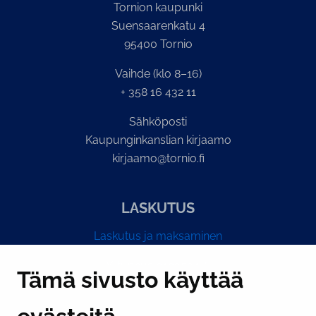
Tornion kaupunki
Suensaarenkatu 4
95400 Tornio
Vaihde (klo 8–16)
+ 358 16 432 11
Sähköposti
Kaupunginkanslian kirjaamo
kirjaamo@tornio.fi
LASKUTUS
Laskutus ja maksaminen
Y-tunnus 0193524-6
Tämä sivusto käyttää
PI­KA­LINK­KE­JÄ