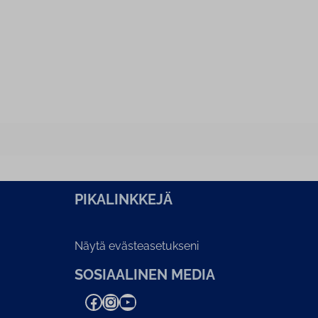
PI­KA­LINK­KE­JÄ
Näytä evästeasetukseni
SOSIAALINEN MEDIA
Facebook
Instagram
YouTube