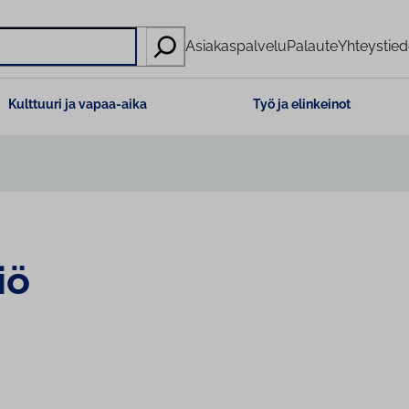
Asiakaspalvelu
Palaute
Yhteystied
Kulttuuri ja vapaa-aika
Työ ja elinkeinot
iö