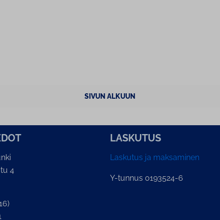
SIVUN ALKUUN
E­DOT
LASKUTUS
nki
Laskutus ja maksaminen
tu 4
Y-tunnus 0193524-6
16)
1