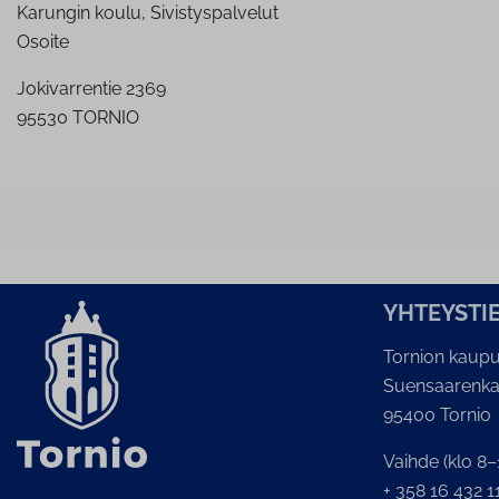
Karungin koulu, Sivistyspalvelut
Osoite
Jokivarrentie 2369
95530 TORNIO
YH­TEYS­TI
Tornion kaupu
Suensaarenka
95400 Tornio
Vaihde (klo 8–
+ 358 16 432 1