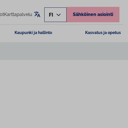
Käännä sivu
FI
ot
Karttapalvelu
Sähköinen asiointi
Kaupunki ja hallinto
Kasvatus ja opetus