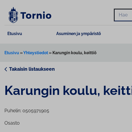
Siirry
sisältöön
Hae
Etusivu
Asuminen ja ympäristö
Etusivu
»
Yhteystiedot
»
Karungin koulu, keittiö
Takaisin listaukseen
Karungin koulu, keitt
Puhelin: 0505971905
Osasto