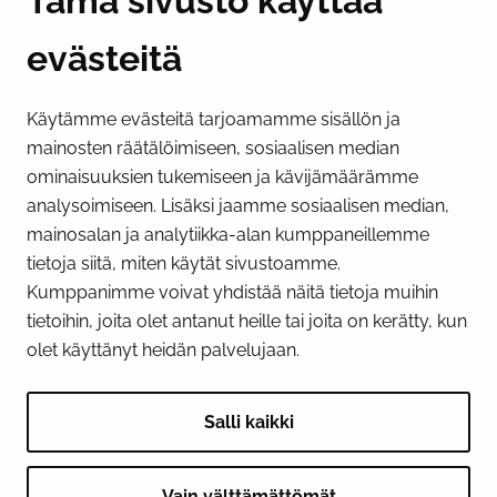
Tämä sivusto käyttää
evästeitä
PI­KA­LINK­KE­JÄ
Käytämme evästeitä tarjoamamme sisällön ja
Näytä evästeasetukseni
mainosten räätälöimiseen, sosiaalisen median
SOSIAALINEN MEDIA
ominaisuuksien tukemiseen ja kävijämäärämme
analysoimiseen. Lisäksi jaamme sosiaalisen median,
Facebook
Instagram
YouTube
mainosalan ja analytiikka-alan kumppaneillemme
tietoja siitä, miten käytät sivustoamme.
Kumppanimme voivat yhdistää näitä tietoja muihin
tietoihin, joita olet antanut heille tai joita on kerätty, kun
olet käyttänyt heidän palvelujaan.
Salli kaikki
Vain välttämättömät