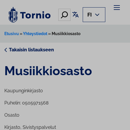
Siirry
sisältöön
Hae
Käännä sivu
FI
Etusivu
»
Yhteystiedot
»
Musiikkiosasto
Takaisin listaukseen
Musiik­kio­sas­to
Kaupunginkirjasto
Puhelin: 0505971568
Osasto
Kirjasto, Sivistyspalvelut