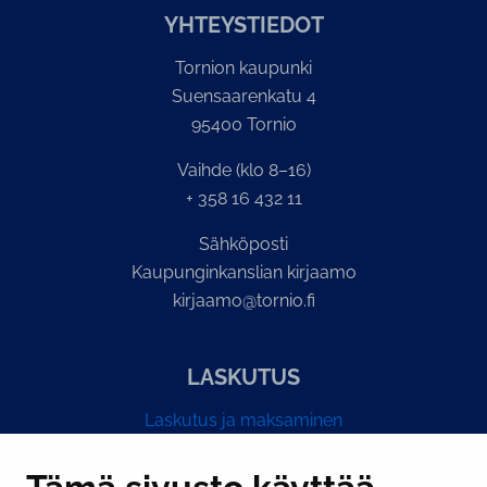
YH­TEYS­TIE­DOT
Tornion kaupunki
Suensaarenkatu 4
95400 Tornio
Vaihde (klo 8–16)
+ 358 16 432 11
Sähköposti
Kaupunginkanslian kirjaamo
kirjaamo@tornio.fi
LASKUTUS
Laskutus ja maksaminen
Y-tunnus 0193524-6