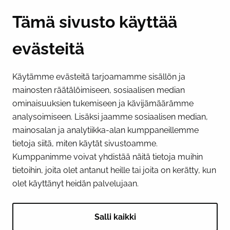
Y-tunnus 0193524-6
Tämä sivusto käyttää
evästeitä
PI­KA­LINK­KE­JÄ
Käytämme evästeitä tarjoamamme sisällön ja
Näytä evästeasetukseni
mainosten räätälöimiseen, sosiaalisen median
SOSIAALINEN MEDIA
ominaisuuksien tukemiseen ja kävijämäärämme
analysoimiseen. Lisäksi jaamme sosiaalisen median,
Facebook
Instagram
YouTube
mainosalan ja analytiikka-alan kumppaneillemme
tietoja siitä, miten käytät sivustoamme.
Kumppanimme voivat yhdistää näitä tietoja muihin
tietoihin, joita olet antanut heille tai joita on kerätty, kun
olet käyttänyt heidän palvelujaan.
Salli kaikki