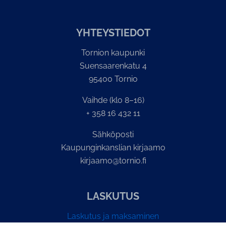
YH­TEYS­TIE­DOT
Tornion kaupunki
Suensaarenkatu 4
95400 Tornio
Vaihde (klo 8–16)
+ 358 16 432 11
Sähköposti
Kaupunginkanslian kirjaamo
kirjaamo@tornio.fi
LASKUTUS
Laskutus ja maksaminen