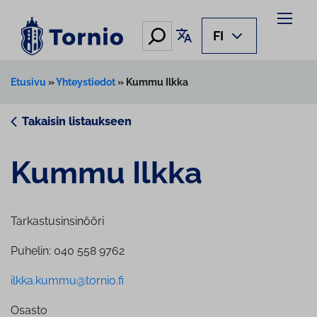
Siirry
sisältöön
Hae
Käännä sivu
FI
Etusivu
»
Yhteystiedot
»
Kummu Ilkka
Takaisin listaukseen
Kummu Ilkka
Tarkastusinsinööri
Puhelin: 040 558 9762
ilkka.kummu@tornio.fi
Osasto