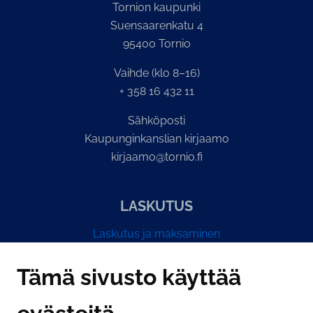
Tornion kaupunki
Suensaarenkatu 4
95400 Tornio
Vaihde (klo 8–16)
+ 358 16 432 11
Sähköposti
Kaupunginkanslian kirjaamo
kirjaamo@tornio.fi
LASKUTUS
Laskutus ja maksaminen
Y-tunnus 0193524-6
Tämä sivusto käyttää
PI­KA­LINK­KE­JÄ