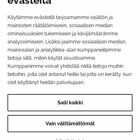
evästeitä
Käytämme evästeitä tarjoamamme sisällön ja
Näytä evästeasetukseni
mainosten räätälöimiseen, sosiaalisen median
SOSIAALINEN MEDIA
ominaisuuksien tukemiseen ja kävijämäärämme
analysoimiseen. Lisäksi jaamme sosiaalisen median,
Facebook
Instagram
YouTube
mainosalan ja analytiikka-alan kumppaneillemme
tietoja siitä, miten käytät sivustoamme.
Kumppanimme voivat yhdistää näitä tietoja muihin
tietoihin, joita olet antanut heille tai joita on kerätty, kun
olet käyttänyt heidän palvelujaan.
Salli kaikki
Vain välttämättömät
© 2026 Tornion kaupunki