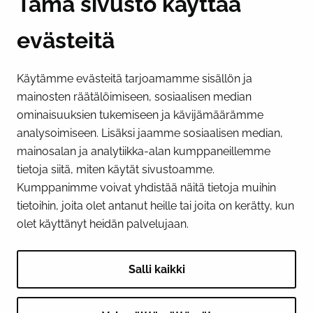
Tämä sivusto käyttää
evästeitä
PI­KA­LINK­KE­JÄ
Käytämme evästeitä tarjoamamme sisällön ja
Näytä evästeasetukseni
mainosten räätälöimiseen, sosiaalisen median
SOSIAALINEN MEDIA
ominaisuuksien tukemiseen ja kävijämäärämme
analysoimiseen. Lisäksi jaamme sosiaalisen median,
Facebook
Instagram
YouTube
mainosalan ja analytiikka-alan kumppaneillemme
tietoja siitä, miten käytät sivustoamme.
Kumppanimme voivat yhdistää näitä tietoja muihin
tietoihin, joita olet antanut heille tai joita on kerätty, kun
olet käyttänyt heidän palvelujaan.
Salli kaikki