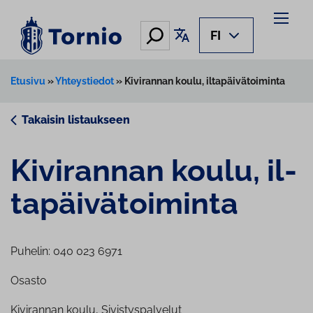
Siirry
sisältöön
Hae
Käännä sivu
FI
Etusivu
»
Yhteystiedot
»
Kivirannan koulu, iltapäivätoiminta
Takaisin listaukseen
Kivirannan koulu, il­
ta­päi­vä­toi­min­ta
Puhelin: 040 023 6971
Osasto
Kivirannan koulu, Sivistyspalvelut