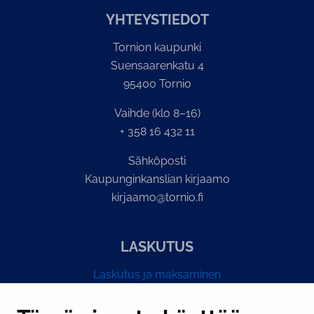
YH­TEYS­TIE­DOT
Tornion kaupunki
Suensaarenkatu 4
95400 Tornio
Vaihde (klo 8–16)
+ 358 16 432 11
Sähköposti
Kaupunginkanslian kirjaamo
kirjaamo@tornio.fi
LASKUTUS
Laskutus ja maksaminen
Y-tunnus 0193524-6