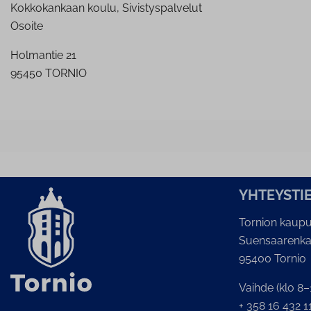
Kokkokankaan koulu, Sivistyspalvelut
Osoite
Holmantie 21
95450 TORNIO
YH­TEYS­TI
Tornion kaupu
Suensaarenka
95400 Tornio
Vaihde (klo 8–
+ 358 16 432 1