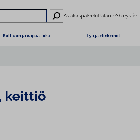
Asiakaspalvelu
Palaute
Yhteystied
Kulttuuri ja vapaa-aika
Työ ja elinkeinot
 keittiö