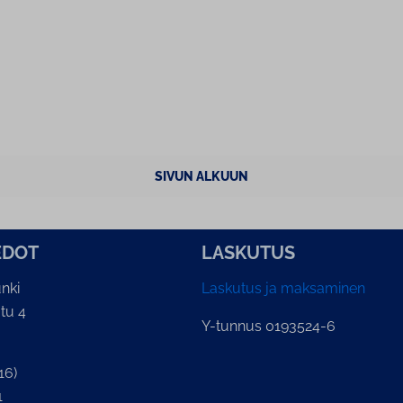
SIVUN ALKUUN
E­DOT
LASKUTUS
nki
Laskutus ja maksaminen
tu 4
Y-tunnus 0193524-6
16)
1