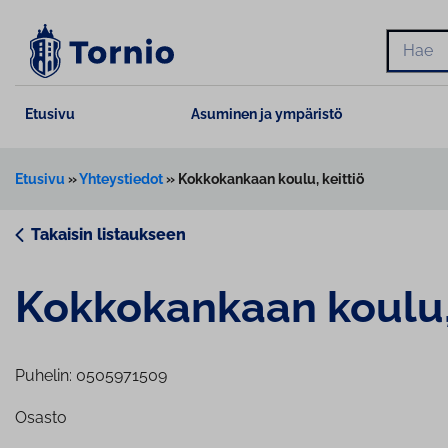
Siirry
sisältöön
Hae
Etusivu
Asuminen ja ympäristö
Etusivu
»
Yhteystiedot
»
Kokkokankaan koulu, keittiö
Takaisin listaukseen
Kok­ko­kan­kaan koulu,
Puhelin: 0505971509
Osasto