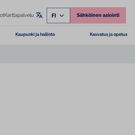
Käännä sivu
FI
ot
Karttapalvelu
Sähköinen asiointi
Kaupunki ja hallinto
Kasvatus ja opetus