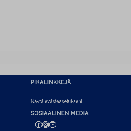
PI­KA­LINK­KE­JÄ
Näytä evästeasetukseni
SOSIAALINEN MEDIA
Facebook
Instagram
YouTube