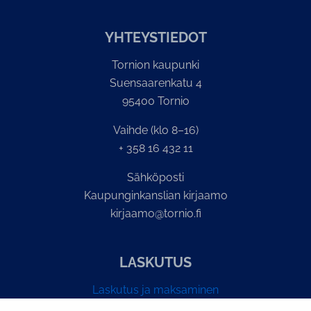
YH­TEYS­TIE­DOT
Tornion kaupunki
Suensaarenkatu 4
95400 Tornio
Vaihde (klo 8–16)
+ 358 16 432 11
Sähköposti
Kaupunginkanslian kirjaamo
kirjaamo@tornio.fi
LASKUTUS
Laskutus ja maksaminen