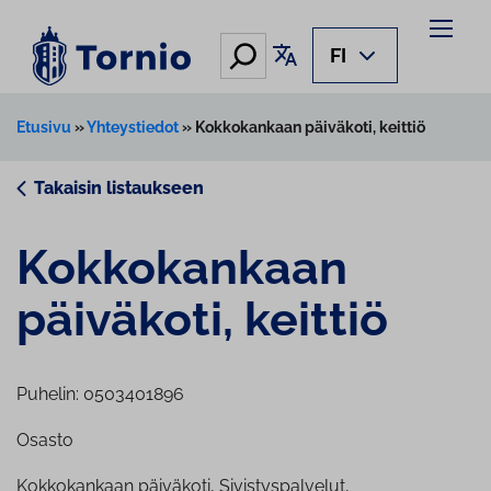
Siirry
sisältöön
Hae
Käännä sivu
FI
Etusivu
»
Yhteystiedot
»
Kokkokankaan päiväkoti, keittiö
Takaisin listaukseen
Kok­ko­kan­kaan
päiväkoti, keittiö
Puhelin: 0503401896
Osasto
Kokkokankaan päiväkoti, Sivistyspalvelut,