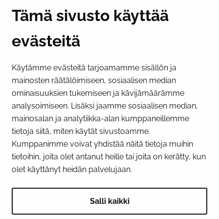
Y-tunnus 0193524-6
Tämä sivusto käyttää
evästeitä
PI­KA­LINK­KE­JÄ
Käytämme evästeitä tarjoamamme sisällön ja
Näytä evästeasetukseni
mainosten räätälöimiseen, sosiaalisen median
SOSIAALINEN MEDIA
ominaisuuksien tukemiseen ja kävijämäärämme
analysoimiseen. Lisäksi jaamme sosiaalisen median,
Facebook
Instagram
YouTube
mainosalan ja analytiikka-alan kumppaneillemme
tietoja siitä, miten käytät sivustoamme.
Kumppanimme voivat yhdistää näitä tietoja muihin
tietoihin, joita olet antanut heille tai joita on kerätty, kun
olet käyttänyt heidän palvelujaan.
Salli kaikki