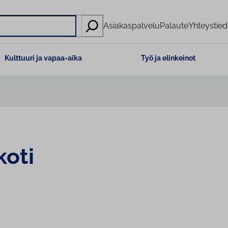
Asiakaspalvelu
Palaute
Yhteystied
Kulttuuri ja vapaa-aika
Työ ja elinkeinot
koti