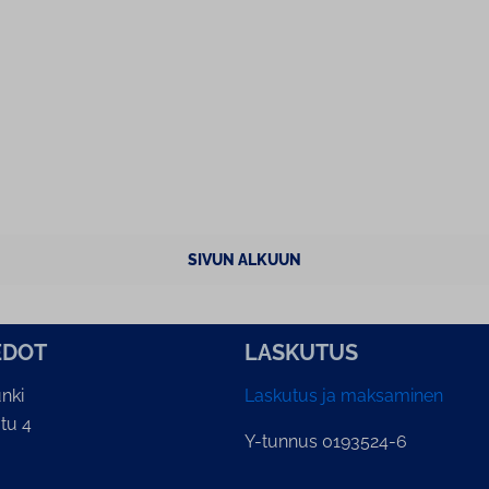
SIVUN ALKUUN
E­DOT
LASKUTUS
nki
Laskutus ja maksaminen
tu 4
Y-tunnus 0193524-6