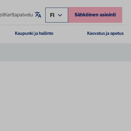
Käännä sivu
FI
ot
Karttapalvelu
Sähköinen asiointi
Kaupunki ja hallinto
Kasvatus ja opetus