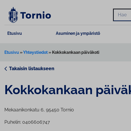
Siirry
sisältöön
Hae
Etusivu
Asuminen ja ympäristö
Etusivu
»
Yhteystiedot
»
Kokkokankaan päiväkoti
Takaisin listaukseen
Kok­ko­kan­kaan päivä
Mekaanikonkatu 6, 95450 Tornio
Puhelin: 0406606747