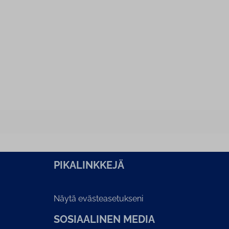
PI­KA­LINK­KE­JÄ
Näytä evästeasetukseni
SOSIAALINEN MEDIA