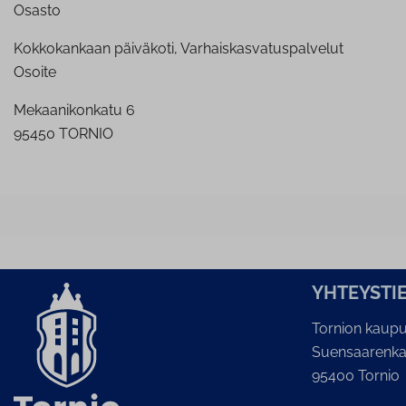
Osasto
Kokkokankaan päiväkoti, Varhaiskasvatuspalvelut
Osoite
Mekaanikonkatu 6
95450 TORNIO
YH­TEYS­TI
Tornion kaupu
Suensaarenka
95400 Tornio