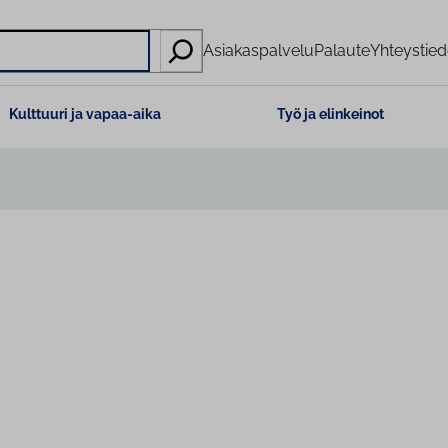
Asiakaspalvelu
Palaute
Yhteystied
Kulttuuri ja vapaa-aika
Työ ja elinkeinot