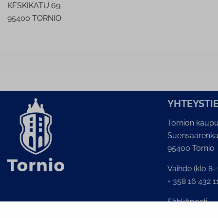
KESKIKATU 69
95400 TORNIO
YH­TEYS­TI
Tornion kaupu
Suensaarenka
95400 Tornio
Vaihde (klo 8–
+ 358 16 432 1
Sähköposti
Kaupunginkans