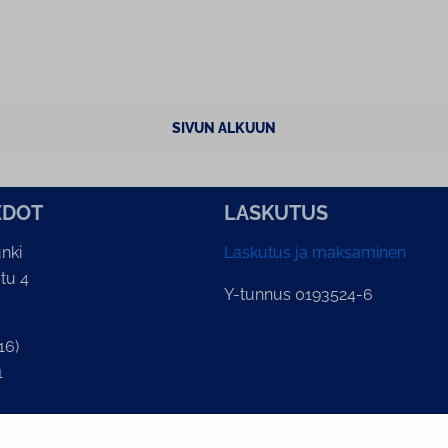
SIVUN ALKUUN
E­DOT
LASKUTUS
nki
Laskutus ja maksaminen
tu 4
Y-tunnus 0193524-6
16)
1
lian kirjaamo