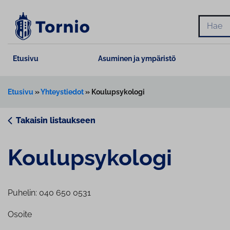
Siirry
sisältöön
Hae
Etusivu
Asuminen ja ympäristö
Etusivu
»
Yhteystiedot
»
Koulupsykologi
Takaisin listaukseen
Kou­lup­sy­ko­lo­gi
Puhelin: 040 650 0531
Osoite