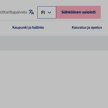
Käännä sivu
FI
ot
Karttapalvelu
Sähköinen asiointi
Kaupunki ja hallinto
Kasvatus ja opetus