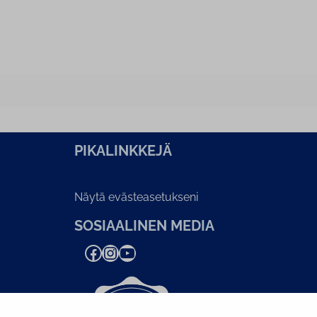
PI­KA­LINK­KE­JÄ
Näytä evästeasetukseni
SOSIAALINEN MEDIA
Facebook
Instagram
YouTube