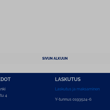
SIVUN ALKUUN
E­DOT
LASKUTUS
nki
Laskutus ja maksaminen
tu 4
Y-tunnus 0193524-6