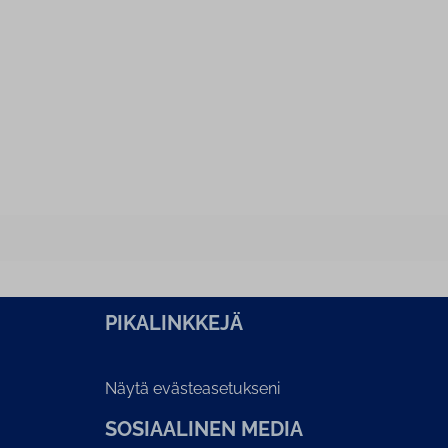
PI­KA­LINK­KE­JÄ
Näytä evästeasetukseni
SOSIAALINEN MEDIA