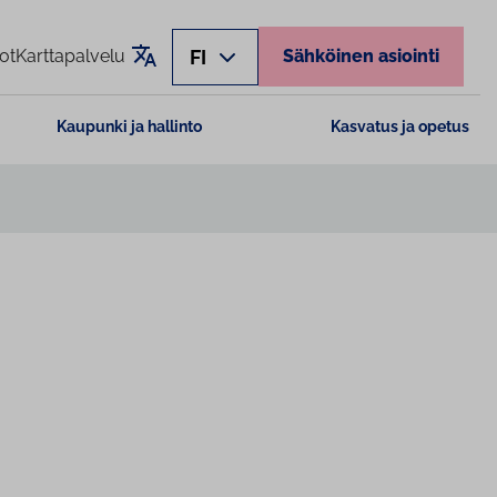
Käännä sivu
FI
ot
Karttapalvelu
Sähköinen asiointi
Kaupunki ja hallinto
Kasvatus ja opetus