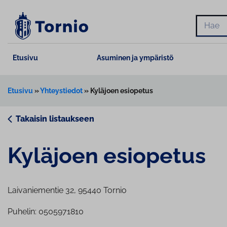
Siirry
sisältöön
Hae
Etusivu
Asuminen ja ympäristö
Etusivu
»
Yhteystiedot
»
Kyläjoen esiopetus
Takaisin listaukseen
Kyläjoen esiopetus
Laivaniementie 32, 95440 Tornio
Puhelin: 0505971810