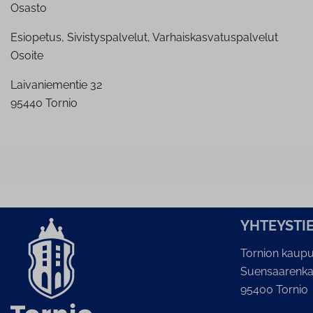
Osasto
Esiopetus, Sivistyspalvelut, Varhaiskasvatuspalvelut
Osoite
Laivaniementie 32
95440 Tornio
YH­TEYS­TI
Tornion kaupu
Suensaarenka
95400 Tornio