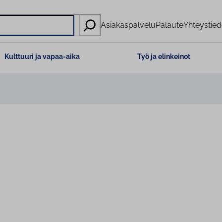
Asiakaspalvelu
Palaute
Yhteystied
Kulttuuri ja vapaa-aika
Työ ja elinkeinot