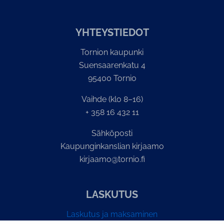
YH­TEYS­TIE­DOT
Tornion kaupunki
Suensaarenkatu 4
95400 Tornio
Vaihde (klo 8–16)
+ 358 16 432 11
Sähköposti
Kaupunginkanslian kirjaamo
kirjaamo@tornio.fi
LASKUTUS
Laskutus ja maksaminen