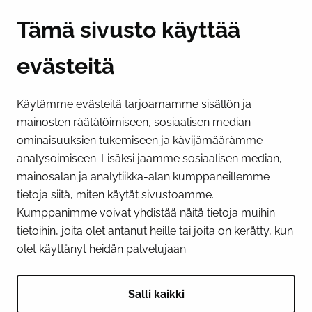
Y-tunnus 0193524-6
Tämä sivusto käyttää
evästeitä
PI­KA­LINK­KE­JÄ
Käytämme evästeitä tarjoamamme sisällön ja
Näytä evästeasetukseni
mainosten räätälöimiseen, sosiaalisen median
SOSIAALINEN MEDIA
ominaisuuksien tukemiseen ja kävijämäärämme
analysoimiseen. Lisäksi jaamme sosiaalisen median,
Facebook
Instagram
YouTube
mainosalan ja analytiikka-alan kumppaneillemme
tietoja siitä, miten käytät sivustoamme.
Kumppanimme voivat yhdistää näitä tietoja muihin
tietoihin, joita olet antanut heille tai joita on kerätty, kun
olet käyttänyt heidän palvelujaan.
Salli kaikki