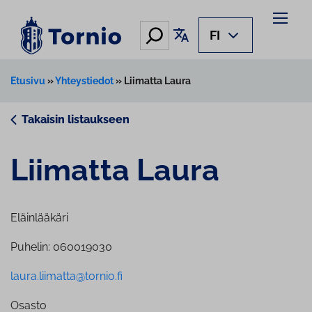
Siirry
sisältöön
Hae
Käännä sivu
FI
Etusivu
»
Yhteystiedot
»
Liimatta Laura
Takaisin listaukseen
Liimatta Laura
Eläinlääkäri
Puhelin: 060019030
laura.liimatta@tornio.fi
Osasto