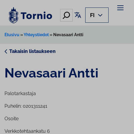
Siirry
sisältöön
Hae
Käännä sivu
FI
Etusivu
»
Yhteystiedot
»
Nevasaari Antti
Takaisin listaukseen
Nevasaari Antti
Palotarkastaja
Puhelin: 0201311241
Osoite
Verkkotehtaankatu 6