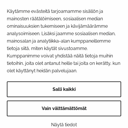
Käytämme evästeitä tarjoamamme sisällön ja
Näytä evästeasetukseni
mainosten räätälöimiseen, sosiaalisen median
SOSIAALINEN MEDIA
ominaisuuksien tukemiseen ja kävijämäärämme
analysoimiseen. Lisäksi jaamme sosiaalisen median,
Facebook
Instagram
YouTube
mainosalan ja analytiikka-alan kumppaneillemme
tietoja siitä, miten käytät sivustoamme.
Kumppanimme voivat yhdistää näitä tietoja muihin
tietoihin, joita olet antanut heille tai joita on kerätty, kun
olet käyttänyt heidän palvelujaan.
Salli kaikki
Vain välttämättömät
© 2026 Tornion kaupunki
Näytä tiedot