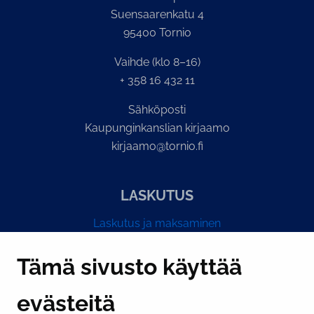
Suensaarenkatu 4
95400 Tornio
Vaihde (klo 8–16)
+ 358 16 432 11
Sähköposti
Kaupunginkanslian kirjaamo
kirjaamo@tornio.fi
LASKUTUS
Laskutus ja maksaminen
Y-tunnus 0193524-6
Tämä sivusto käyttää
evästeitä
PI­KA­LINK­KE­JÄ