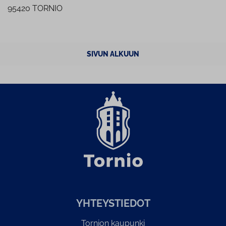
95420 TORNIO
SIVUN ALKUUN
YH­TEYS­TIE­DOT
Tornion kaupunki