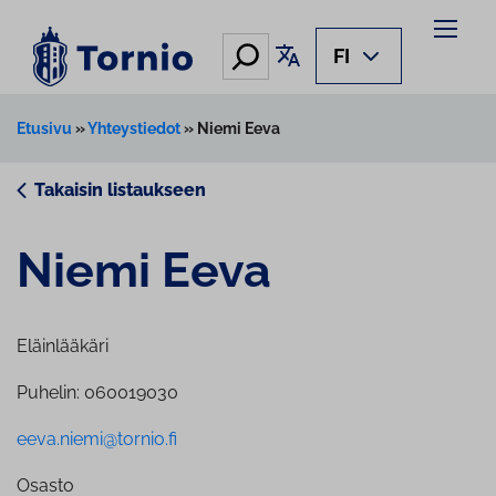
Siirry
sisältöön
Hae
Käännä sivu
FI
Etusivu
»
Yhteystiedot
»
Niemi Eeva
Takaisin listaukseen
Niemi Eeva
Eläinlääkäri
Puhelin: 060019030
eeva.niemi@tornio.fi
Osasto