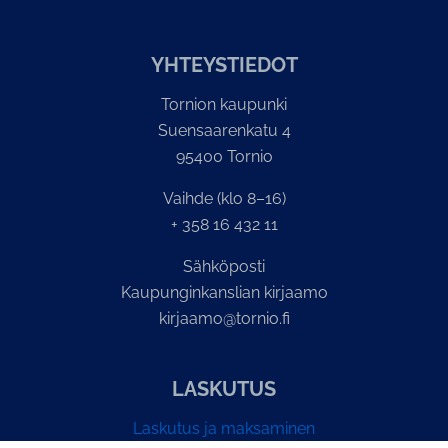
YH­TEYS­TIE­DOT
Tornion kaupunki
Suensaarenkatu 4
95400 Tornio
Vaihde (klo 8–16)
+ 358 16 432 11
Sähköposti
Kaupunginkanslian kirjaamo
kirjaamo@tornio.fi
LASKUTUS
Laskutus ja maksaminen