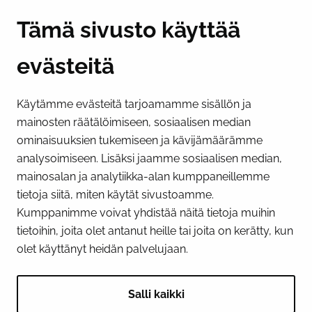
Y-tunnus 0193524-6
Tämä sivusto käyttää
evästeitä
PI­KA­LINK­KE­JÄ
Käytämme evästeitä tarjoamamme sisällön ja
Näytä evästeasetukseni
mainosten räätälöimiseen, sosiaalisen median
SOSIAALINEN MEDIA
ominaisuuksien tukemiseen ja kävijämäärämme
analysoimiseen. Lisäksi jaamme sosiaalisen median,
Facebook
Instagram
YouTube
mainosalan ja analytiikka-alan kumppaneillemme
tietoja siitä, miten käytät sivustoamme.
Kumppanimme voivat yhdistää näitä tietoja muihin
tietoihin, joita olet antanut heille tai joita on kerätty, kun
olet käyttänyt heidän palvelujaan.
Salli kaikki