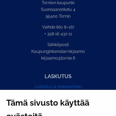
Tornion kaupunki
Suensaarenkatu 4
95400 Tornio
Vaihde (klo 8–16)
+ 358 16 432 11
Sähköposti
Kaupunginkanslian kirjaamo
kirjaamo@tornio.fi
LASKUTUS
Laskutus ja maksaminen
Y-tunnus 0193524-6
Tämä sivusto käyttää
PI­KA­LINK­KE­JÄ