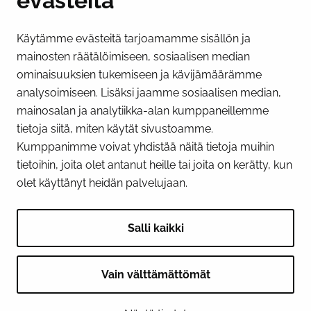
evästeitä
Käytämme evästeitä tarjoamamme sisällön ja
Näytä evästeasetukseni
mainosten räätälöimiseen, sosiaalisen median
SOSIAALINEN MEDIA
ominaisuuksien tukemiseen ja kävijämäärämme
analysoimiseen. Lisäksi jaamme sosiaalisen median,
Facebook
Instagram
YouTube
mainosalan ja analytiikka-alan kumppaneillemme
tietoja siitä, miten käytät sivustoamme.
Kumppanimme voivat yhdistää näitä tietoja muihin
tietoihin, joita olet antanut heille tai joita on kerätty, kun
olet käyttänyt heidän palvelujaan.
Salli kaikki
Vain välttämättömät
© 2026 Tornion kaupunki