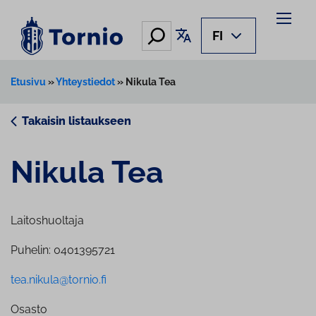
Siirry
sisältöön
Hae
Käännä sivu
FI
Etusivu
»
Yhteystiedot
»
Nikula Tea
Takaisin listaukseen
Nikula Tea
Laitoshuoltaja
Puhelin: 0401395721
tea.nikula@tornio.fi
Osasto