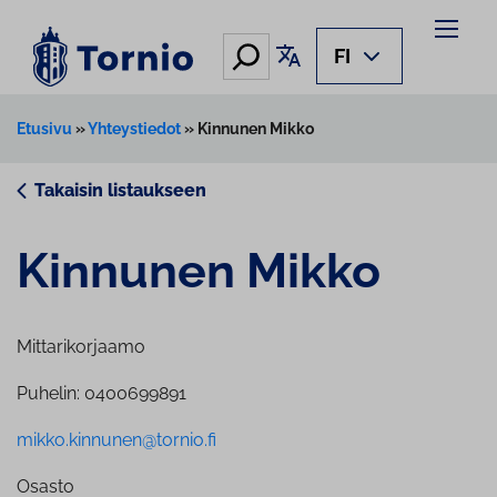
Siirry
sisältöön
Hae
Käännä sivu
FI
Etusivu
»
Yhteystiedot
»
Kinnunen Mikko
Takaisin listaukseen
Kinnunen Mikko
Mittarikorjaamo
Puhelin: 0400699891
mikko.kinnunen@tornio.fi
Osasto