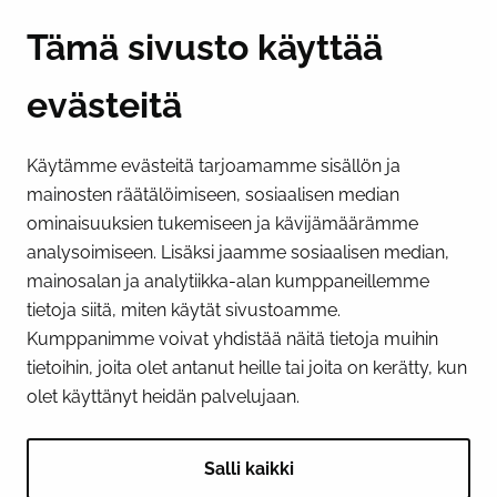
Y-tunnus 0193524-6
Tämä sivusto käyttää
evästeitä
PI­KA­LINK­KE­JÄ
Käytämme evästeitä tarjoamamme sisällön ja
Näytä evästeasetukseni
mainosten räätälöimiseen, sosiaalisen median
SOSIAALINEN MEDIA
ominaisuuksien tukemiseen ja kävijämäärämme
analysoimiseen. Lisäksi jaamme sosiaalisen median,
Facebook
Instagram
YouTube
mainosalan ja analytiikka-alan kumppaneillemme
tietoja siitä, miten käytät sivustoamme.
Kumppanimme voivat yhdistää näitä tietoja muihin
tietoihin, joita olet antanut heille tai joita on kerätty, kun
olet käyttänyt heidän palvelujaan.
Salli kaikki