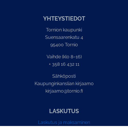
YH­TEYS­TIE­DOT
Tornion kaupunki
Suensaarenkatu 4
95400 Tornio
Vaihde (klo 8–16)
+ 358 16 432 11
Sähköposti
Kaupunginkanslian kirjaamo
kirjaamo@tornio.fi
LASKUTUS
Laskutus ja maksaminen