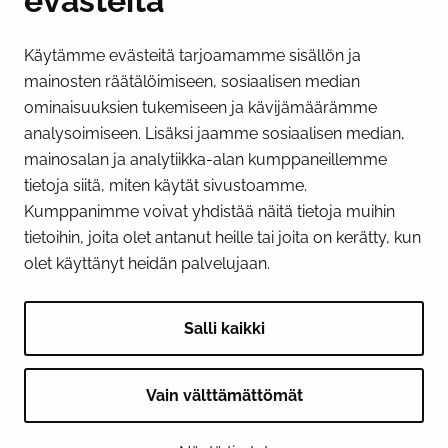
evästeitä
Käytämme evästeitä tarjoamamme sisällön ja
Näytä evästeasetukseni
mainosten räätälöimiseen, sosiaalisen median
SOSIAALINEN MEDIA
ominaisuuksien tukemiseen ja kävijämäärämme
analysoimiseen. Lisäksi jaamme sosiaalisen median,
Facebook
Instagram
YouTube
mainosalan ja analytiikka-alan kumppaneillemme
tietoja siitä, miten käytät sivustoamme.
Kumppanimme voivat yhdistää näitä tietoja muihin
tietoihin, joita olet antanut heille tai joita on kerätty, kun
olet käyttänyt heidän palvelujaan.
Salli kaikki
Vain välttämättömät
© 2026 Tornion kaupunki