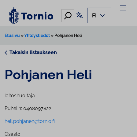
Siirry
sisältöön
Hae
Käännä sivu
FI
Etusivu
»
Yhteystiedot
»
Pohjanen Heli
Takaisin listaukseen
Pohjanen Heli
laitoshuoltaja
Puhelin: 0408097822
heli.pohjanen@tornio.fi
Osasto