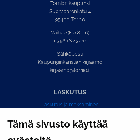
Tornion kaupunki
Suensaarenkatu 4
95400 Tornio
Vaihde (klo 8–16)
+ 358 16 432 11
Sähköposti
Kaupunginkanslian kirjaamo
kirjaamo@tornio.fi
LASKUTUS
Laskutus ja maksaminen
Y-tunnus 0193524-6
Tämä sivusto käyttää
PI­KA­LINK­KE­JÄ