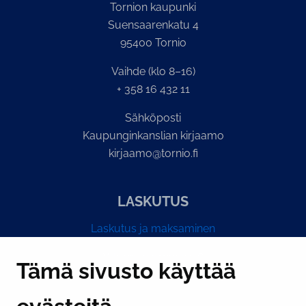
Tornion kaupunki
Suensaarenkatu 4
95400 Tornio
Vaihde (klo 8–16)
+ 358 16 432 11
Sähköposti
Kaupunginkanslian kirjaamo
kirjaamo@tornio.fi
LASKUTUS
Laskutus ja maksaminen
Y-tunnus 0193524-6
Tämä sivusto käyttää
PI­KA­LINK­KE­JÄ