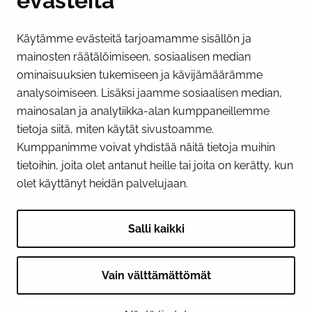
evästeitä
Käytämme evästeitä tarjoamamme sisällön ja
Näytä evästeasetukseni
mainosten räätälöimiseen, sosiaalisen median
SOSIAALINEN MEDIA
ominaisuuksien tukemiseen ja kävijämäärämme
analysoimiseen. Lisäksi jaamme sosiaalisen median,
Facebook
Instagram
YouTube
mainosalan ja analytiikka-alan kumppaneillemme
tietoja siitä, miten käytät sivustoamme.
Kumppanimme voivat yhdistää näitä tietoja muihin
tietoihin, joita olet antanut heille tai joita on kerätty, kun
olet käyttänyt heidän palvelujaan.
Salli kaikki
Vain välttämättömät
© 2026 Tornion kaupunki