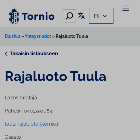
Siirry
sisältöön
Hae
Käännä sivu
FI
Etusivu
»
Yhteystiedot
»
Rajaluoto Tuula
Takaisin listaukseen
Rajaluoto Tuula
Laitoshuoltaja
Puhelin: 0401397083
tuula.rajaluoto@tornio.fi
Osasto