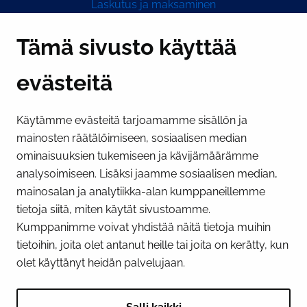
Laskutus ja maksaminen
Y-tunnus 0193524-6
Tämä sivusto käyttää
evästeitä
PI­KA­LINK­KE­JÄ
Käytämme evästeitä tarjoamamme sisällön ja
Näytä evästeasetukseni
mainosten räätälöimiseen, sosiaalisen median
SOSIAALINEN MEDIA
ominaisuuksien tukemiseen ja kävijämäärämme
analysoimiseen. Lisäksi jaamme sosiaalisen median,
Facebook
Instagram
YouTube
mainosalan ja analytiikka-alan kumppaneillemme
tietoja siitä, miten käytät sivustoamme.
Kumppanimme voivat yhdistää näitä tietoja muihin
tietoihin, joita olet antanut heille tai joita on kerätty, kun
olet käyttänyt heidän palvelujaan.