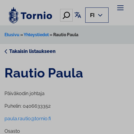
Siirry
sisältöön
Hae
Käännä sivu
FI
Etusivu
»
Yhteystiedot
»
Rautio Paula
Takaisin listaukseen
Rautio Paula
Päiväkodin johtaja
Puhelin: 0406633352
paula.rautio@tornio.fi
Osasto