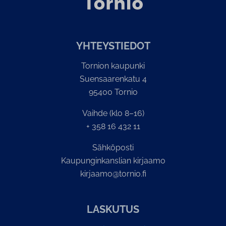
YH­TEYS­TIE­DOT
Tornion kaupunki
Suensaarenkatu 4
95400 Tornio
Vaihde (klo 8–16)
+ 358 16 432 11
Sähköposti
Kaupunginkanslian kirjaamo
kirjaamo@tornio.fi
LASKUTUS