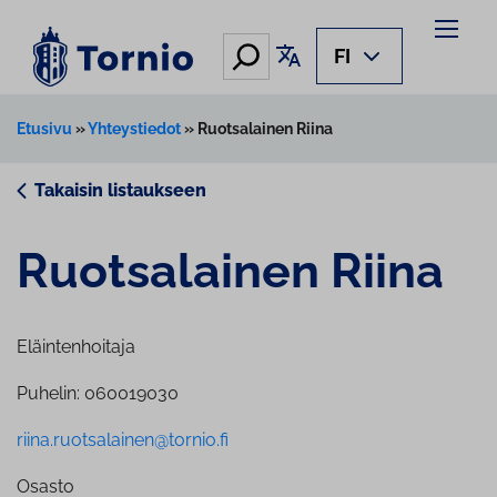
Siirry
sisältöön
Hae
Käännä sivu
FI
Etusivu
»
Yhteystiedot
»
Ruotsalainen Riina
Takaisin listaukseen
Ruot­sa­lai­nen Riina
Eläintenhoitaja
Puhelin: 060019030
riina.ruotsalainen@tornio.fi
Osasto