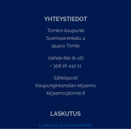
YH­TEYS­TIE­DOT
Tornion kaupunki
Suensaarenkatu 4
95400 Tornio
Vaihde (klo 8–16)
+ 358 16 432 11
Sähköposti
Kaupunginkanslian kirjaamo
kirjaamo@tornio.fi
LASKUTUS
Laskutus ja maksaminen