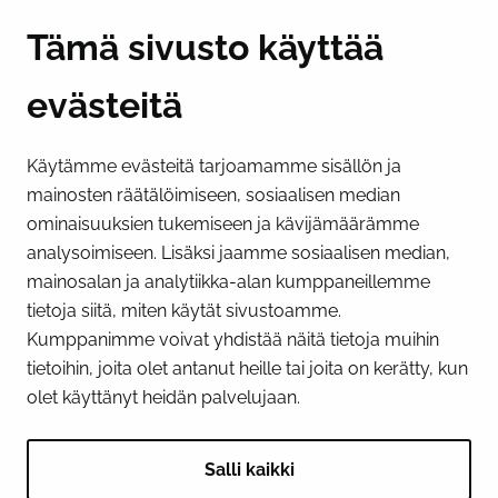
Y-tunnus 0193524-6
Tämä sivusto käyttää
evästeitä
PI­KA­LINK­KE­JÄ
Käytämme evästeitä tarjoamamme sisällön ja
Näytä evästeasetukseni
mainosten räätälöimiseen, sosiaalisen median
SOSIAALINEN MEDIA
ominaisuuksien tukemiseen ja kävijämäärämme
analysoimiseen. Lisäksi jaamme sosiaalisen median,
Facebook
Instagram
YouTube
mainosalan ja analytiikka-alan kumppaneillemme
tietoja siitä, miten käytät sivustoamme.
Kumppanimme voivat yhdistää näitä tietoja muihin
tietoihin, joita olet antanut heille tai joita on kerätty, kun
olet käyttänyt heidän palvelujaan.
Salli kaikki