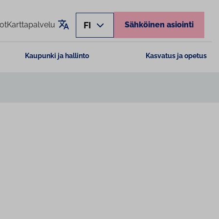
Käännä sivu
FI
ot
Karttapalvelu
Sähköinen asiointi
Kaupunki ja hallinto
Kasvatus ja opetus