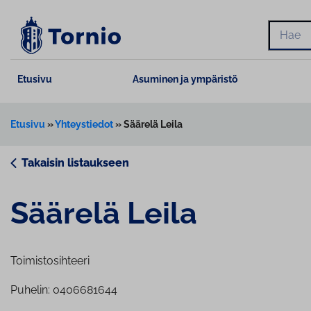
Siirry
sisältöön
Hae
Etusivu
Asuminen ja ympäristö
Etusivu
»
Yhteystiedot
»
Säärelä Leila
Takaisin listaukseen
Säärelä Leila
Toimistosihteeri
Puhelin: 0406681644