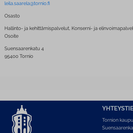
leila.saarela@tornio.fi
Osasto
Hallinto- ja kehittämispalvelut, Konserni- ja elinvoimapalve
Osoite
Suensaarenkatu 4
95400 Tornio
YH­TEYS­TI
Tornion kaupu
Suensaarenka