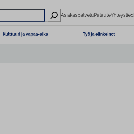
Asiakaspalvelu
Palaute
Yhteystied
Kulttuuri ja vapaa-aika
Työ ja elinkeinot