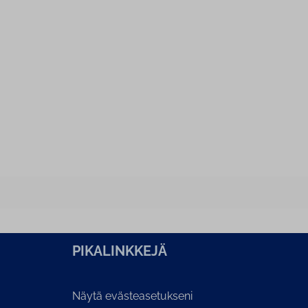
PI­KA­LINK­KE­JÄ
Näytä evästeasetukseni