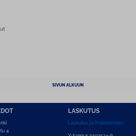
lut
SIVUN ALKUUN
E­DOT
LASKUTUS
nki
Laskutus ja maksaminen
tu 4
Y-tunnus 0193524-6