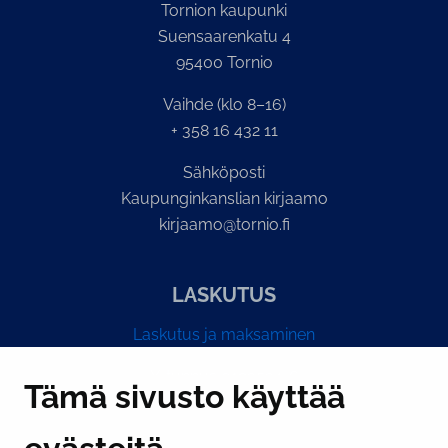
Tornion kaupunki
Suensaarenkatu 4
95400 Tornio
Vaihde (klo 8–16)
+ 358 16 432 11
Sähköposti
Kaupunginkanslian kirjaamo
kirjaamo@tornio.fi
LASKUTUS
Laskutus ja maksaminen
Y-tunnus 0193524-6
Tämä sivusto käyttää
PI­KA­LINK­KE­JÄ