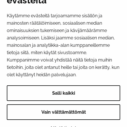
evästeitä
Käytämme evästeitä tarjoamamme sisällön ja
Näytä evästeasetukseni
mainosten räätälöimiseen, sosiaalisen median
SOSIAALINEN MEDIA
ominaisuuksien tukemiseen ja kävijämäärämme
analysoimiseen. Lisäksi jaamme sosiaalisen median,
Facebook
Instagram
YouTube
mainosalan ja analytiikka-alan kumppaneillemme
tietoja siitä, miten käytät sivustoamme.
Kumppanimme voivat yhdistää näitä tietoja muihin
tietoihin, joita olet antanut heille tai joita on kerätty, kun
olet käyttänyt heidän palvelujaan.
Salli kaikki
Vain välttämättömät
© 2026 Tornion kaupunki