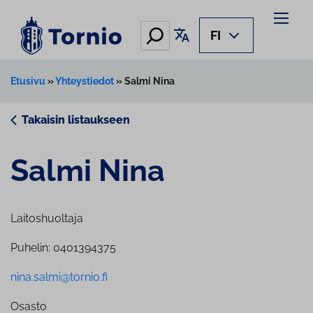
Siirry
sisältöön
Hae
Käännä sivu
FI
Etusivu
»
Yhteystiedot
»
Salmi Nina
Takaisin listaukseen
Salmi Nina
Laitoshuoltaja
Puhelin: 0401394375
nina.salmi@tornio.fi
Osasto