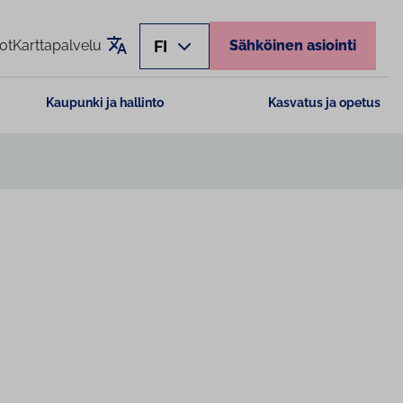
Käännä sivu
FI
ot
Karttapalvelu
Sähköinen asiointi
Kaupunki ja hallinto
Kasvatus ja opetus