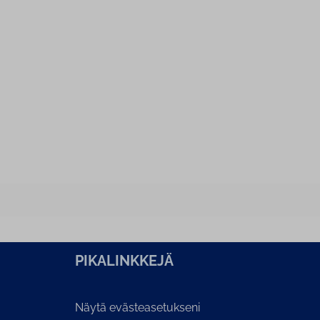
PI­KA­LINK­KE­JÄ
Näytä evästeasetukseni