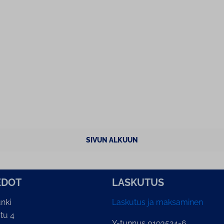
SIVUN ALKUUN
E­DOT
LASKUTUS
nki
Laskutus ja maksaminen
tu 4
Y-tunnus 0193524-6