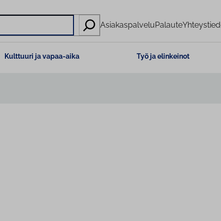
Asiakaspalvelu
Palaute
Yhteystied
Kulttuuri ja vapaa-aika
Työ ja elinkeinot