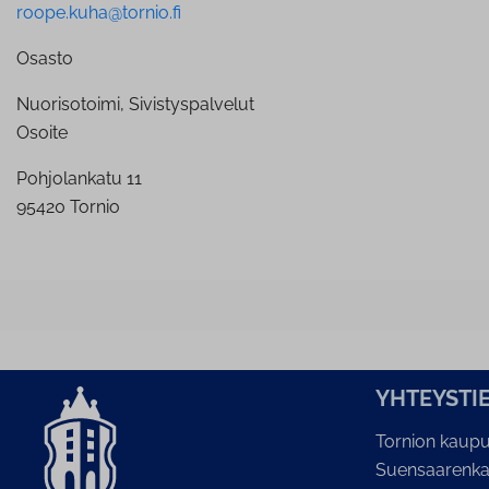
roope.kuha@tornio.fi
Osasto
Nuorisotoimi, Sivistyspalvelut
Osoite
Pohjolankatu 11
95420 Tornio
YH­TEYS­TI
Tornion kaupu
Suensaarenka