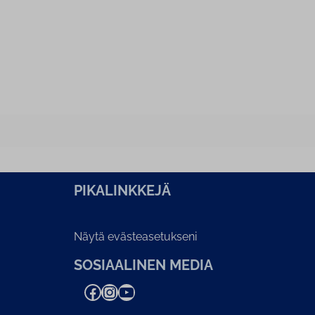
PI­KA­LINK­KE­JÄ
Näytä evästeasetukseni
SOSIAALINEN MEDIA
Facebook
Instagram
YouTube