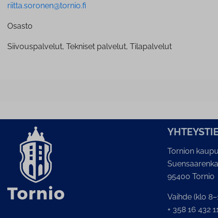
riitta.soronen@tornio.fi
Osasto
Siivouspalvelut, Tekniset palvelut, Tilapalvelut
YH­TEYS­TI
Tornion kaupu
Suensaarenka
95400 Tornio
Vaihde (klo 8–
+ 358 16 432 1