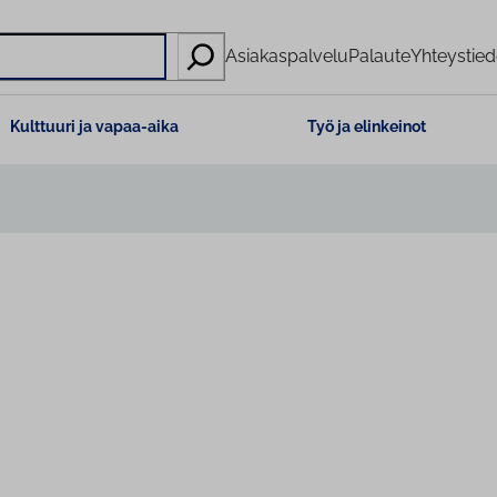
Asiakaspalvelu
Palaute
Yhteystied
Kulttuuri ja vapaa-aika
Työ ja elinkeinot