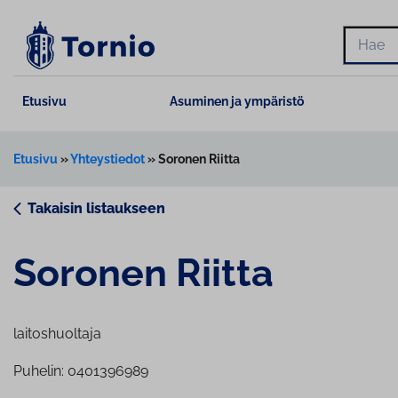
Siirry
sisältöön
Hae
Etusivu
Asuminen ja ympäristö
Etusivu
»
Yhteystiedot
»
Soronen Riitta
Takaisin listaukseen
Soronen Riitta
laitoshuoltaja
Puhelin: 0401396989