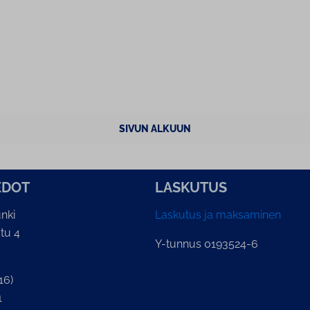
SIVUN ALKUUN
E­DOT
LASKUTUS
nki
Laskutus ja maksaminen
tu 4
Y-tunnus 0193524-6
16)
1