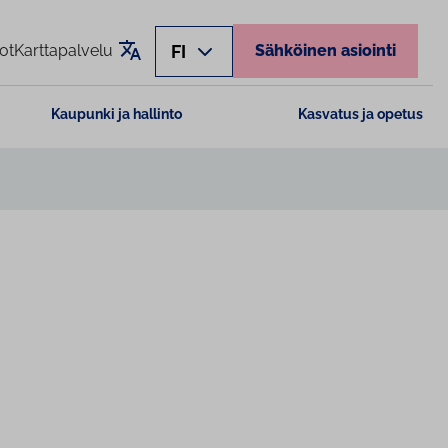
Käännä sivu
FI
ot
Karttapalvelu
Sähköinen asiointi
Kaupunki ja hallinto
Kasvatus ja opetus