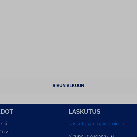
SIVUN ALKUUN
E­DOT
LASKUTUS
nki
Laskutus ja maksaminen
tu 4
Y-tunnus 0193524-6