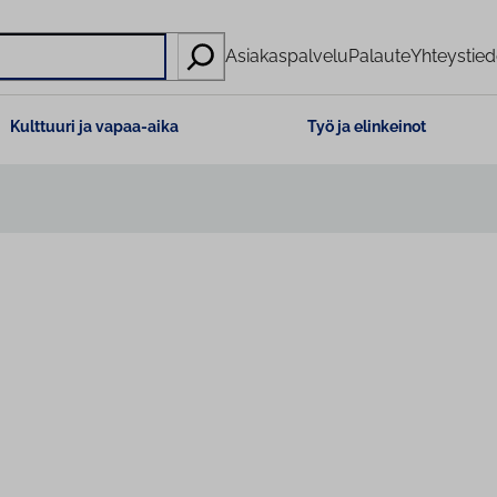
Asiakaspalvelu
Palaute
Yhteystied
Kulttuuri ja vapaa-aika
Työ ja elinkeinot