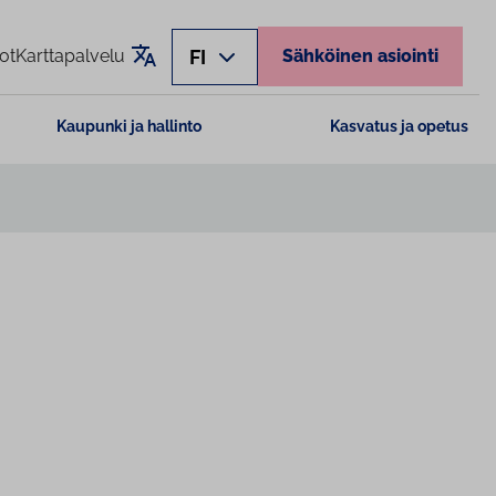
Käännä sivu
FI
ot
Karttapalvelu
Sähköinen asiointi
Kaupunki ja hallinto
Kasvatus ja opetus