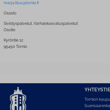
marja.tilus@tornio.fi
Osasto
Sivistyspalvelut, Varhaiskasvatuspalvelut
Osoite
Kyröntie 12
95450 Tornio
YH­TEYS­TI
Tornion kaupu
Suensaarenka