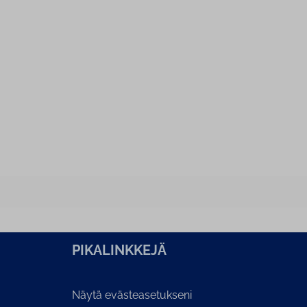
PI­KA­LINK­KE­JÄ
Näytä evästeasetukseni