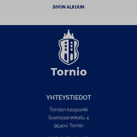
SIVUN ALKUUN
YH­TEYS­TIE­DOT
Tornion kaupunki
Suensaarenkatu 4
95400 Tornio