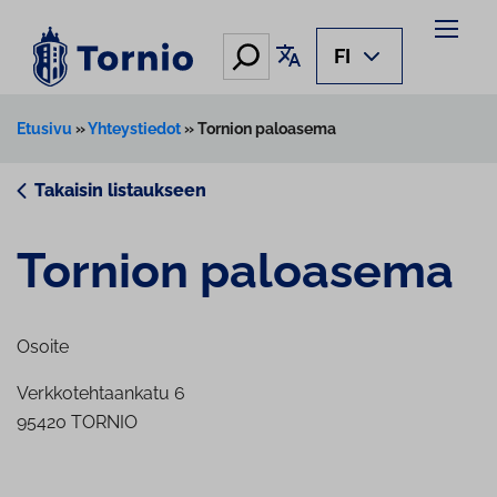
Siirry
sisältöön
Hae
Käännä sivu
FI
Etusivu
»
Yhteystiedot
»
Tornion paloasema
Takaisin listaukseen
Tornion paloasema
Osoite
Verkkotehtaankatu 6
95420 TORNIO