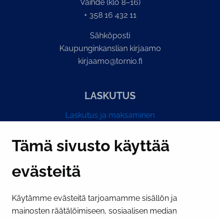
Vaihde (klo 8–16)
+ 358 16 432 11
Sähköposti
Kaupunginkanslian kirjaamo
kirjaamo@tornio.fi
LASKUTUS
Laskutus ja maksaminen
Y-tunnus 0193524-6
Tämä sivusto käyttää
evästeitä
PI­KA­LINK­KE­JÄ
Käytämme evästeitä tarjoamamme sisällön ja
Näytä evästeasetukseni
mainosten räätälöimiseen, sosiaalisen median