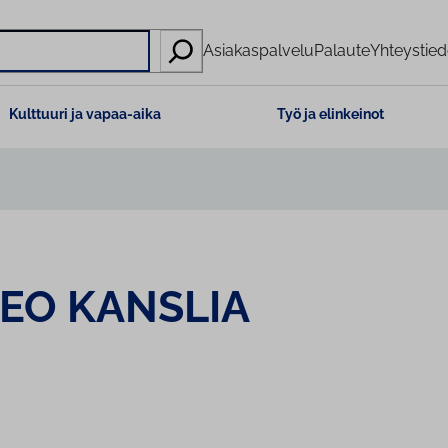
Asiakaspalvelu
Palaute
Yhteystied
Kulttuuri ja vapaa-aika
Työ ja elinkeinot
EO KANSLIA