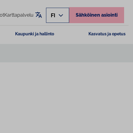
Käännä sivu
FI
ot
Karttapalvelu
Sähköinen asiointi
Kaupunki ja hallinto
Kasvatus ja opetus