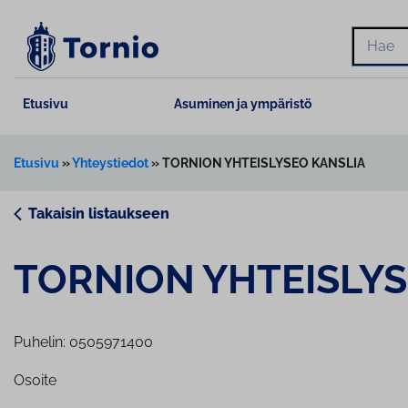
Siirry
sisältöön
Hae
Etusivu
Asuminen ja ympäristö
Etusivu
»
Yhteystiedot
»
TORNION YHTEISLYSEO KANSLIA
Takaisin listaukseen
TORNION YHTEISLYS
Puhelin: 0505971400
Osoite