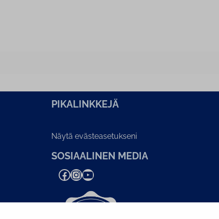
PI­KA­LINK­KE­JÄ
Näytä evästeasetukseni
SOSIAALINEN MEDIA
Facebook
Instagram
YouTube