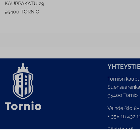
KAUPPAKATU 29
95400 TORNIO
YH­TEYS­TI
Tornion kaupu
Suensaarenka
95400 Tornio
Vaihde (klo 8–
+ 358 16 432 1
Sähköposti
Kaupunginkans