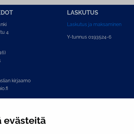
E­DOT
LASKUTUS
nki
Laskutus ja maksaminen
tu 4
Y-tunnus 0193524-6
16)
1
lian kirjaamo
o.fi
 evästeitä