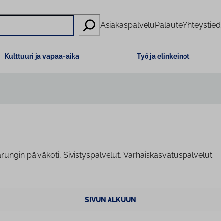
Asiakaspalvelu
Palaute
Yhteystied
Kulttuuri ja vapaa-aika
Työ ja elinkeinot
rungin päiväkoti, Sivistyspalvelut, Varhaiskasvatuspalvelut
SIVUN ALKUUN