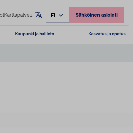
Käännä sivu
FI
ot
Karttapalvelu
Sähköinen asiointi
Kaupunki ja hallinto
Kasvatus ja opetus