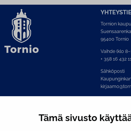
YH­TEYS­TI
Tornion kaupu
Suensaarenka
95400 Tornio
Vaihde (klo 8–
+ 358 16 432 1
Sähköposti
Kaupunginkans
kirjaamo@torni
Tämä sivusto käyttää