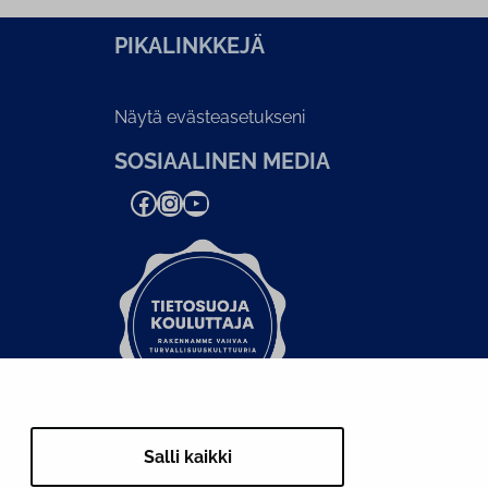
PI­KA­LINK­KE­JÄ
Näytä evästeasetukseni
SOSIAALINEN MEDIA
Facebook
Instagram
YouTube
Salli kaikki