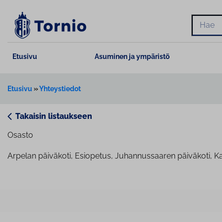
Siirry
sisältöön
Hae
Etusivu
Asuminen ja ympäristö
Etusivu
»
Yhteystiedot
Takaisin listaukseen
Osasto
Arpelan päiväkoti, Esiopetus, Juhannussaaren päiväkoti, Ka